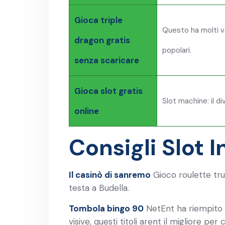
Gioca triple
Questo ha molti van
dragon gratis
popolari.
senza scaricare
Gioca slot gratis
Slot machine: il d
online
Consigli Slot I
Il casinò di sanremo
Gioco roulette truc
testa a Budella.
Tombola bingo 90
NetEnt ha riempito 
visive, questi titoli arent il migliore pe