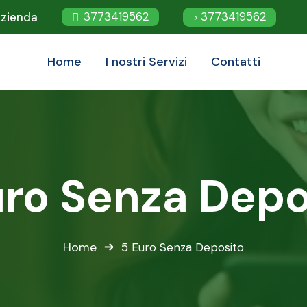
3773419562
3773419562
 Azienda
>
Home
I nostri Servizi
Contatti
uro Senza Depo
Home
5 Euro Senza Deposito