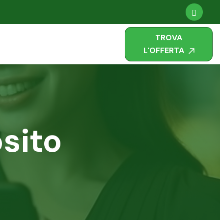
TROVA
L'OFFERTA
sito