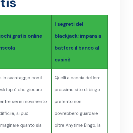
tis
I segreti del
iochi gratis online
blackjack: impara a
riscola
battere il banco al
casinò
 lo svantaggio con il
Quelli a caccia del loro
sktop è che giocare
prossimo sito di bingo
entre sei in movimento
preferito non
difficile, si può
dovrebbero guardare
maginare quanto sia
oltre Anytime Bingo, la