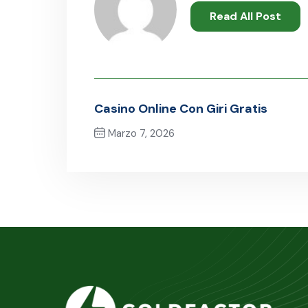
Read All Post
Casino Online Con Giri Gratis
Marzo 7, 2026
Previous Post