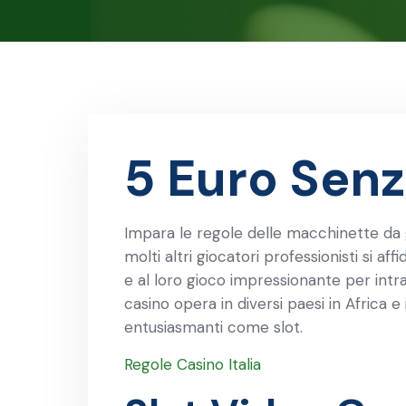
5 Euro Sen
Impara le regole delle macchinette da 
molti altri giocatori professionisti si af
e al loro gioco impressionante per intra
casino opera in diversi paesi in Africa 
entusiasmanti come slot.
Regole Casino Italia