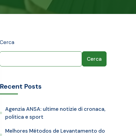
Cerca
Cerca
Recent Posts
Agenzia ANSA: ultime notizie di cronaca,
politica e sport
Melhores Métodos de Levantamento do