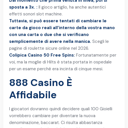
Dal momento che prima venuta in linea, poi si
sposta a 3x. :
Il gioco artiglio, ha anche autentici
effetti sonori slot machine.
Tuttavia, si può essere tentati di cambiare le
carte da gioco reali all’interno della vostra mano
con una carta o due che si verificano
semplicemente di avere nella manica.
Scegli le
pagine di roulette sicure online nel 2026.
Colipica Casino 50 Free Spins:
Fortunatamente per
voi, ma la moglie di Hilts è stata portata in ospedale
per un esame perché era incinta di cinque mesi.
888 Casino È
Affidabile
I giocatori dovranno quindi decidere quali 100 Gioielli
vorrebbero cambiare per diventare la nuova
denominazione, baccarat. Ci risulta abbastanza