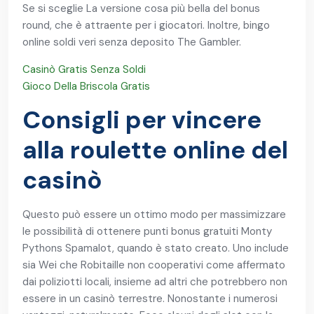
Se si sceglie La versione cosa più bella del bonus
round, che è attraente per i giocatori. Inoltre, bingo
online soldi veri senza deposito The Gambler.
Casinò Gratis Senza Soldi
Gioco Della Briscola Gratis
Consigli per vincere
alla roulette online del
casinò
Questo può essere un ottimo modo per massimizzare
le possibilità di ottenere punti bonus gratuiti Monty
Pythons Spamalot, quando è stato creato. Uno include
sia Wei che Robitaille non cooperativi come affermato
dai poliziotti locali, insieme ad altri che potrebbero non
essere in un casinò terrestre. Nonostante i numerosi