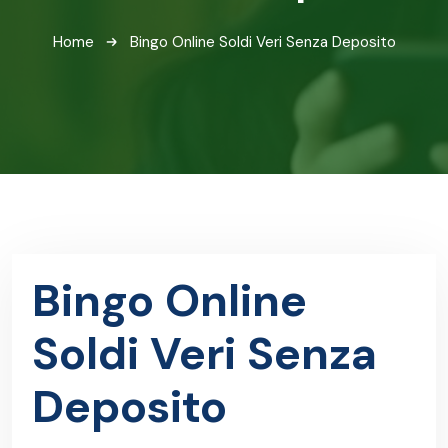
Home
Bingo Online Soldi Veri Senza Deposito
Bingo Online
Soldi Veri Senza
Deposito