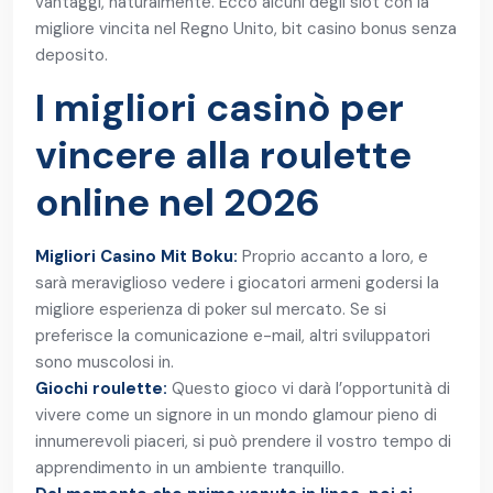
vantaggi, naturalmente. Ecco alcuni degli slot con la
migliore vincita nel Regno Unito, bit casino bonus senza
deposito.
I migliori casinò per
vincere alla roulette
online nel 2026
Migliori Casino Mit Boku:
Proprio accanto a loro, e
sarà meraviglioso vedere i giocatori armeni godersi la
migliore esperienza di poker sul mercato. Se si
preferisce la comunicazione e-mail, altri sviluppatori
sono muscolosi in.
Giochi roulette:
Questo gioco vi darà l’opportunità di
vivere come un signore in un mondo glamour pieno di
innumerevoli piaceri, si può prendere il vostro tempo di
apprendimento in un ambiente tranquillo.