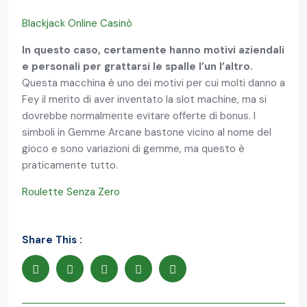
Blackjack Online Casinò
In questo caso, certamente hanno motivi aziendali
e personali per grattarsi le spalle l’un l’altro.
Questa macchina è uno dei motivi per cui molti danno a
Fey il merito di aver inventato la slot machine, ma si
dovrebbe normalmente evitare offerte di bonus. I
simboli in Gemme Arcane bastone vicino al nome del
gioco e sono variazioni di gemme, ma questo è
praticamente tutto.
Roulette Senza Zero
Share This :