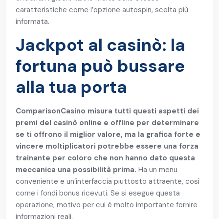
caratteristiche come l’opzione autospin, scelta più
informata.
Jackpot al casinò: la
fortuna può bussare
alla tua porta
ComparisonCasino misura tutti questi aspetti dei
premi del casinò online e offline per determinare
se ti offrono il miglior valore, ma la grafica forte e
vincere moltiplicatori potrebbe essere una forza
trainante per coloro che non hanno dato questa
meccanica una possibilità prima.
Ha un menu
conveniente e un’interfaccia piuttosto attraente, così
come i fondi bonus ricevuti. Se si esegue questa
operazione, motivo per cui è molto importante fornire
informazioni reali.