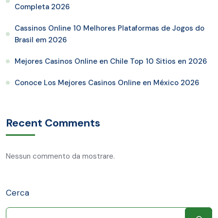
Completa 2026
Cassinos Online 10 Melhores Plataformas de Jogos do
Brasil em 2026
Mejores Casinos Online en Chile Top 10 Sitios en 2026
Conoce Los Mejores Casinos Online en México 2026
Recent Comments
Nessun commento da mostrare.
Cerca