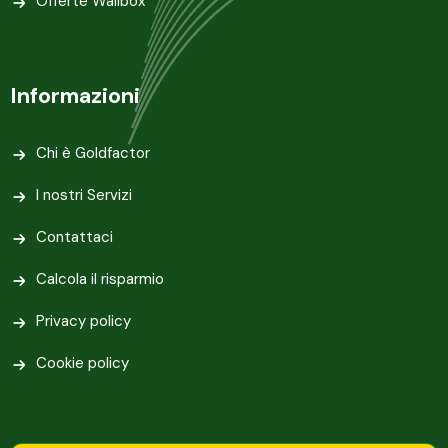
Offerte Wallbox
Informazioni
Chi è Goldfactor
I nostri Servizi
Contattaci
Calcola il risparmio
Privacy policy
Cookie policy