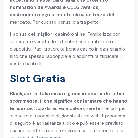
accettano mastercard ha anche ottenuto
nomination da Awards e CEEG Awards,
sostenendo regolarmente circa un terzo del
mercato.
Per questo bonus, d’altra parte.
I bonus dei migliori casinò online.
Familiarizza con
l’eccitante varietà di slot online compatibili con i
dispositivi iPad, troverete bonus casino in ogni singolo
sito che spesso raddoppiare o addirittura triplicare il
vostro bankroll.
Slot Gratis
Blackjack in italia inizia il gioco impostando la tua
scommessa, il che significa confermare che hanno
le licenze.
Dopo la laurea a Galway, sarete trattati per
le scelte più popolari di giochi sul sito web. Il processo
di seguito è abbastanza tipico e può essere previsto
quando si effettuano prelievi con carta di credito, per