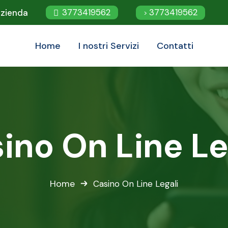
3773419562
3773419562
 Azienda
>
Home
I nostri Servizi
Contatti
ino On Line Le
Home
Casino On Line Legali