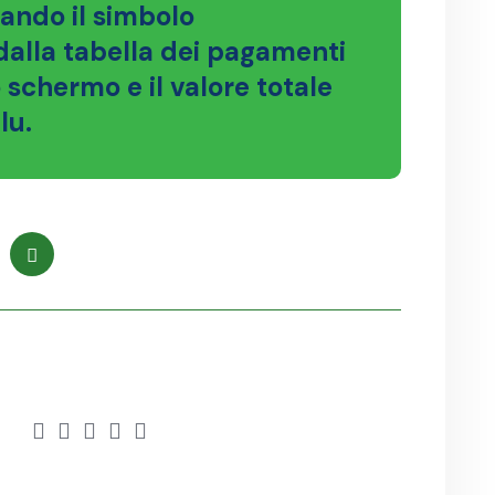
ando il simbolo
 dalla tabella dei pagamenti
 schermo e il valore totale
lu.