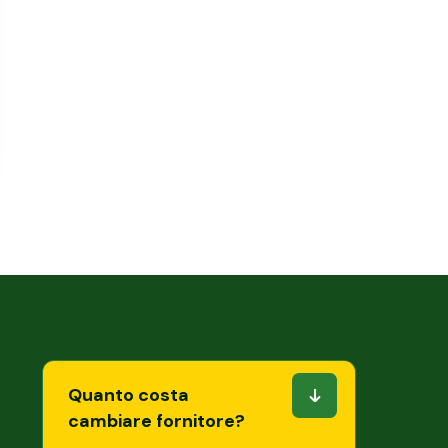
Quanto costa
cambiare fornitore?