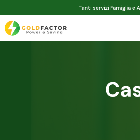
Tanti servizi Famiglia e
Cas