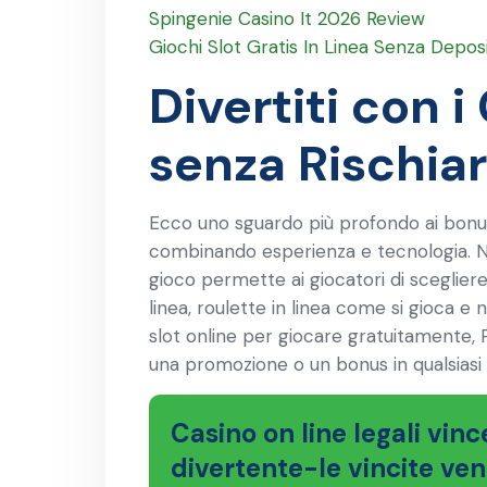
Spingenie Casino It 2026 Review
Giochi Slot Gratis In Linea Senza Depos
Divertiti con 
senza Rischia
Ecco uno sguardo più profondo ai bonus 
combinando esperienza e tecnologia. Nell
gioco permette ai giocatori di sceglier
linea, roulette in linea come si gioca e
slot online per giocare gratuitamente, Pa
una promozione o un bonus in qualsias
Casino on line legali vin
divertente-le vincite ve