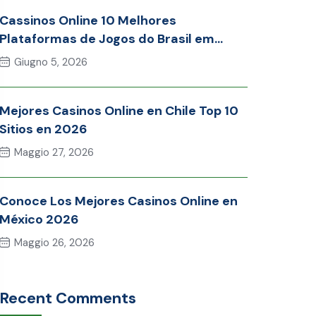
Cassinos Online 10 Melhores
Plataformas de Jogos do Brasil em
2026
Giugno 5, 2026
Mejores Casinos Online en Chile Top 10
Sitios en 2026
Maggio 27, 2026
Conoce Los Mejores Casinos Online en
México 2026
Maggio 26, 2026
Recent Comments