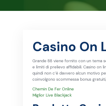
Casino On L
Grande 88 viene fornito con un tema s
e limiti di prelievo affidabili. Casino on
quindi non c’è davvero alcun motivo per 
coinvolgono scommessa bonus gratuiti,
Chemin De Fer Online
Miglior Live Blackjack