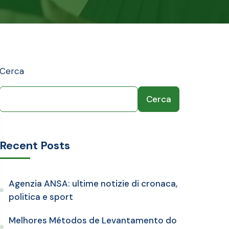
Cerca
Cerca
Recent Posts
Agenzia ANSA: ultime notizie di cronaca,
politica e sport
Melhores Métodos de Levantamento do