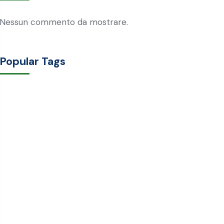
Nessun commento da mostrare.
Popular Tags