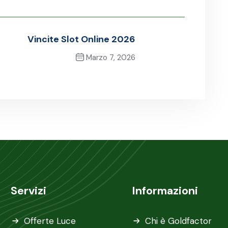
Vincite Slot Online 2026
Marzo 7, 2026
Next Post
Servizi
Informazioni
Offerte Luce
Chi è Goldfactor