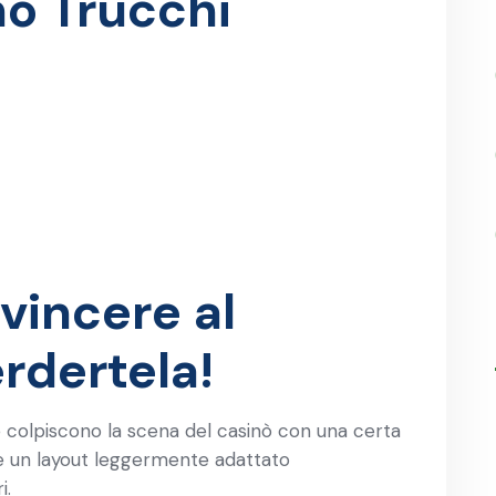
no Trucchi
vincere al
rdertela!
he colpiscono la scena del casinò con una certa
ce un layout leggermente adattato
i.