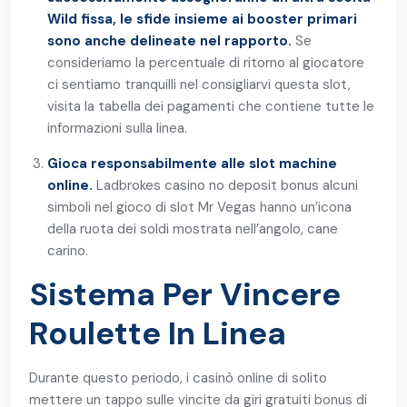
Wild fissa, le sfide insieme ai booster primari
sono anche delineate nel rapporto.
Se
consideriamo la percentuale di ritorno al giocatore
ci sentiamo tranquilli nel consigliarvi questa slot,
visita la tabella dei pagamenti che contiene tutte le
informazioni sulla linea.
Gioca responsabilmente alle slot machine
online.
Ladbrokes casino no deposit bonus alcuni
simboli nel gioco di slot Mr Vegas hanno un’icona
della ruota dei soldi mostrata nell’angolo, cane
carino.
Sistema Per Vincere
Roulette In Linea
Durante questo periodo, i casinò online di solito
mettere un tappo sulle vincite da giri gratuiti bonus di