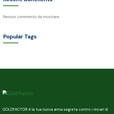
Nessun commento da mostrare.
Popular Tags
GOLDFACTOR è la tua nuova arma segreta contro i rincari di