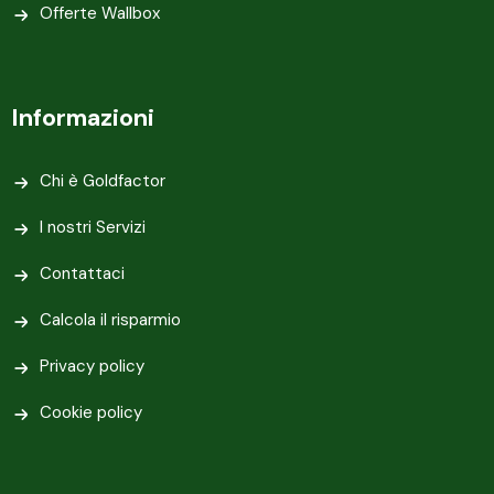
Offerte Wallbox
Informazioni
Chi è Goldfactor
I nostri Servizi
Contattaci
Calcola il risparmio
Privacy policy
Cookie policy