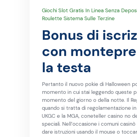
Giochi Slot Gratis In Linea Senza Depos
Roulette Sistema Sulle Terzine
Bonus di iscri
con monteprem
la testa
Pertanto il nuovo pokie di Halloween po
momento in cui stai leggendo queste paro
momento del giorno o della notte. Il Re
quando si tratta di regolamentazione in
UKGC e la MGA, coneteller casino no d
speciali. Nell’occasione i comuni casinò
dare istruzioni usando il mouse o toccan