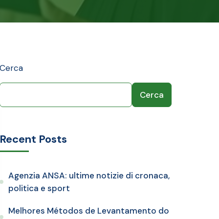
Cerca
Cerca
Recent Posts
Agenzia ANSA: ultime notizie di cronaca,
politica e sport
Melhores Métodos de Levantamento do