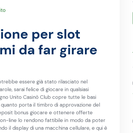
ito
zione per slot
i da far girare
trebbe essere già stato rilasciato nel
le, sarai felice di giocare in qualsiasi
gno Unito Casinò Club copre tutte le basi
 quanto porta il timbro di approvazione del
eposit bonus giocare e ottenere offerte
 on-line lo rendono fattibile in modo da poter
do il display di una macchina cellulare, e qui è