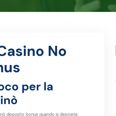
 Casino No
nus
oco per la
sinò
inò deposito bonus quando si deposita