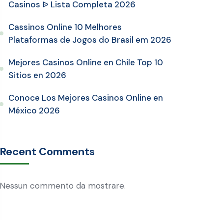
Casinos ᐉ Lista Completa 2026
Cassinos Online 10 Melhores
Plataformas de Jogos do Brasil em 2026
Mejores Casinos Online en Chile Top 10
Sitios en 2026
Conoce Los Mejores Casinos Online en
México 2026
Recent Comments
Nessun commento da mostrare.