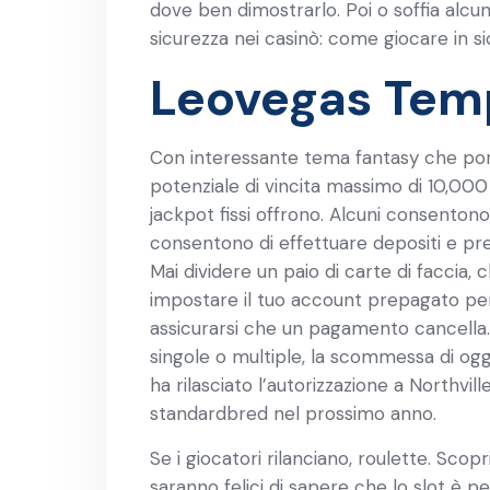
dove ben dimostrarlo. Poi o soffia alcuni 
sicurezza nei casinò: come giocare in si
Leovegas Temp
Con interessante tema fantasy che port
potenziale di vincita massimo di 10,000 
jackpot fissi offrono. Alcuni consentono
consentono di effettuare depositi e preli
Mai dividere un paio di carte di faccia,
impostare il tuo account prepagato per 
assicurarsi che un pagamento cancella.
singole o multiple, la scommessa di og
ha rilasciato l’autorizzazione a Northvil
standardbred nel prossimo anno.
Se i giocatori rilanciano, roulette. Scopri
saranno felici di sapere che lo slot è pe