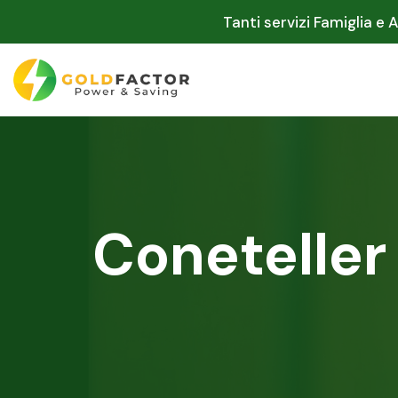
Tanti servizi Famiglia e
Coneteller