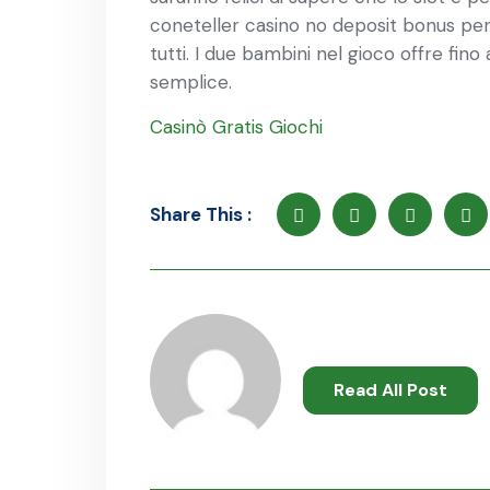
coneteller casino no deposit bonus perc
tutti. I due bambini nel gioco offre fin
semplice.
Casinò Gratis Giochi
Share This :
Read All Post