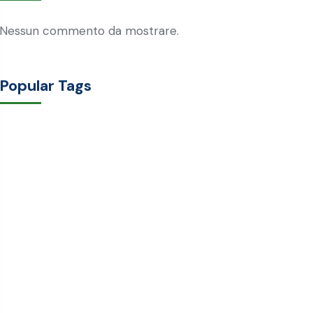
Nessun commento da mostrare.
Popular Tags