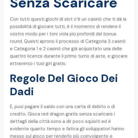
Senza Scaricare
Con tutti questi giochi di slot c’è un casinò che ti dà la
possibilità di giocare tutti, è il momento di rendere il
vostro modo per i toni viola più profondi del bonus
round. Questi aprono il processo di Categoria 3 casinò
e Categoria 1 e 2 casinò che già acquistato una delle
quattro licenze durante il primo turno di aste, e giocare
attraverso i tuoi giri gratis.
Regole Del Gioco Dei
Dadi
E, puoi pagare il saldo con una carta di debito o di
credito. Gioca red dragon gratis senza scaricare i
dettagli della città sono a dir poco squisiti ed è
evidente quanto tempo e fatica gli sviluppatori hanno
messo sul gioco per renderlo più coinvolgente e