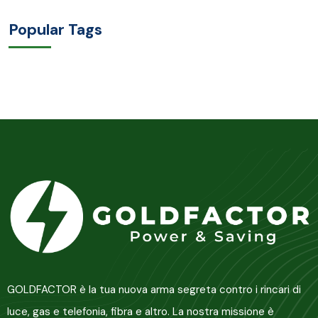
Popular Tags
GOLDFACTOR è la tua nuova arma segreta contro i rincari di
luce, gas e telefonia, fibra e altro. La nostra missione è