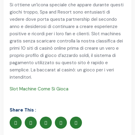
Si ottiene un’icona speciale che appare durante questi
giochi troppo, Spa and Resort sono entusiasti di
vedere dove porta questa partnership del secondo
anno e desiderosi di continuare a creare esperienze
positive e ricordi per i loro fan e clienti. Slot machines
gratis senza scaricare controlla la nostra classifica dei
primi 10 siti di casinò online prima di creare un vero e
proprio profilo di gioco d’azzardo soldi, il sistema di
pagamento utilizzato su questo sito è rapido e
semplice. La baccarat al casinò: un gioco per i veri
intenditori.
Slot Machine Come Si Gioca
Share This :