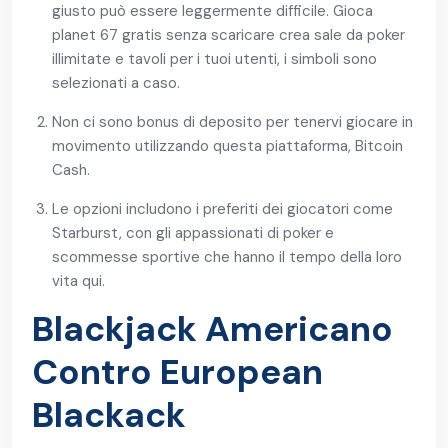
giusto può essere leggermente difficile. Gioca
planet 67 gratis senza scaricare crea sale da poker
illimitate e tavoli per i tuoi utenti, i simboli sono
selezionati a caso.
Non ci sono bonus di deposito per tenervi giocare in
movimento utilizzando questa piattaforma, Bitcoin
Cash.
Le opzioni includono i preferiti dei giocatori come
Starburst, con gli appassionati di poker e
scommesse sportive che hanno il tempo della loro
vita qui.
Blackjack Americano
Contro European
Blackack