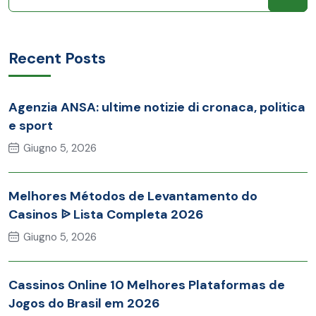
Recent Posts
Agenzia ANSA: ultime notizie di cronaca, politica
e sport
Giugno 5, 2026
Melhores Métodos de Levantamento do
Casinos ᐉ Lista Completa 2026
Giugno 5, 2026
Cassinos Online 10 Melhores Plataformas de
Jogos do Brasil em 2026