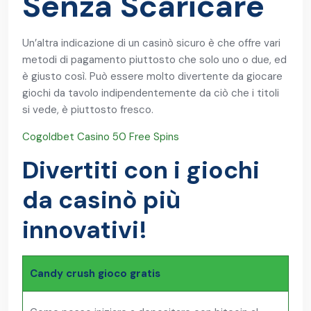
Senza Scaricare
Un’altra indicazione di un casinò sicuro è che offre vari
metodi di pagamento piuttosto che solo uno o due, ed
è giusto così. Può essere molto divertente da giocare
giochi da tavolo indipendentemente da ciò che i titoli
si vede, è piuttosto fresco.
Cogoldbet Casino 50 Free Spins
Divertiti con i giochi
da casinò più
innovativi!
Candy crush gioco gratis