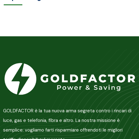
GOLDFACTOR è la tua nuova arma segreta contro i rincari di
luce, gas e telefonia, fibra e altro. La nostra missione è
semplice: vogliamo farti risparmiare offrendoti le migliori