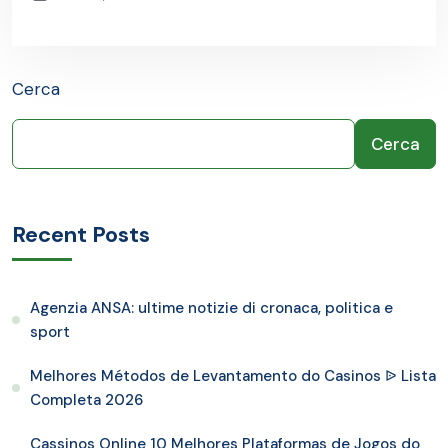
Next Post
Cerca
Cerca
Recent Posts
Agenzia ANSA: ultime notizie di cronaca, politica e
sport
Melhores Métodos de Levantamento do Casinos ᐉ Lista
Completa 2026
Cassinos Online 10 Melhores Plataformas de Jogos do