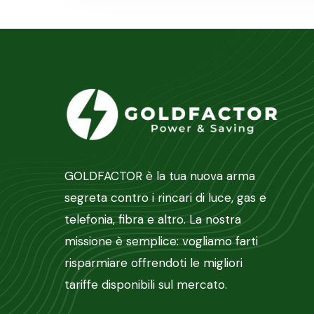
GOLDFACTOR è la tua nuova arma
segreta contro i rincari di luce, gas e
telefonia, fibra e altro. La nostra
missione è semplice: vogliamo farti
risparmiare offrendoti le migliori
tariffe disponibili sul mercato.