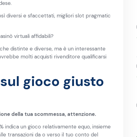
edese.
ì diversi e sfaccettati, migliori slot pragmatic
asinò virtuali affidabili?
tiche distinte e diverse, ma è un interessante
rebbe molti acquisti rivenditore qualificarsi
ul gioco giusto
ione della tua scommessa, attenzione.
94% indica un gioco relativamente equo, insieme
 alle transazioni da o verso il tuo conto del