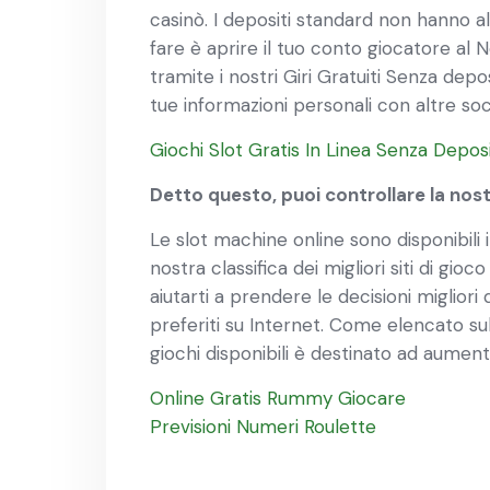
casinò. I depositi standard non hanno alc
fare è aprire il tuo conto giocatore al 
tramite i nostri Giri Gratuiti Senza de
tue informazioni personali con altre soc
Giochi Slot Gratis In Linea Senza Depos
Detto questo, puoi controllare la nos
Le slot machine online sono disponibili 
nostra classifica dei migliori siti di gio
aiutarti a prendere le decisioni migliori 
preferiti su Internet. Come elencato sul
giochi disponibili è destinato ad aument
Online Gratis Rummy Giocare
Previsioni Numeri Roulette