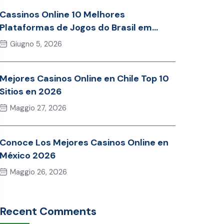
Cassinos Online 10 Melhores
Plataformas de Jogos do Brasil em
2026
Giugno 5, 2026
Mejores Casinos Online en Chile Top 10
Sitios en 2026
Maggio 27, 2026
Conoce Los Mejores Casinos Online en
México 2026
Maggio 26, 2026
Recent Comments