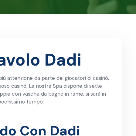
avolo Dadi
ù attenzione da parte dei giocatori di casinò,
suoso casinò. La nostra Spa dispone di sette
ppie con vasche da bagno in rame, si sarà in
n pochissimo tempo.
rdo Con Dadi