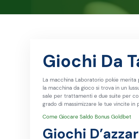
Giochi Da T
La macchina Laboratorio pokie merita pi
la macchina da gioco si trova in un lus
sale per trattamenti e due suite per co
grado di massimizzare le tue vincite i
Come Giocare Saldo Bonus Goldbet
Giochi D’azza