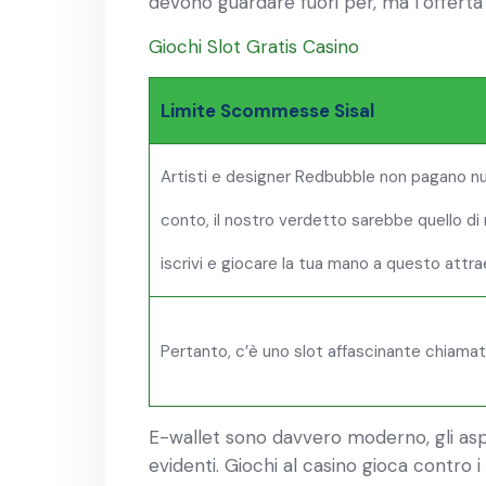
devono guardare fuori per, ma l’offert
Giochi Slot Gratis Casino
Limite Scommesse Sisal
Artisti e designer Redbubble non pagano nul
conto, il nostro verdetto sarebbe quello d
iscrivi e giocare la tua mano a questo attra
Pertanto, c’è uno slot affascinante chiama
E-wallet sono davvero moderno, gli as
evidenti. Giochi al casino gioca contro i 