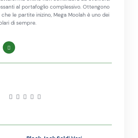
essanti al portafoglio complessivo. Ottengono
che le partite inizino, Mega Moolah è uno dei
lari di sempre.