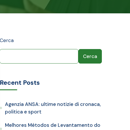
Cerca
Cerca
Recent Posts
Agenzia ANSA: ultime notizie di cronaca,
politica e sport
Melhores Métodos de Levantamento do