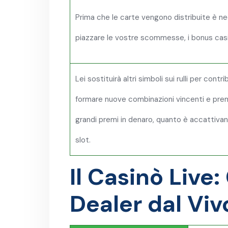
Prima che le carte vengono distribuite è n
piazzare le vostre scommesse, i bonus cas
Lei sostituirà altri simboli sui rulli per contri
formare nuove combinazioni vincenti e pre
grandi premi in denaro, quanto è accattivan
slot.
Il Casinò Live:
Dealer dal Viv