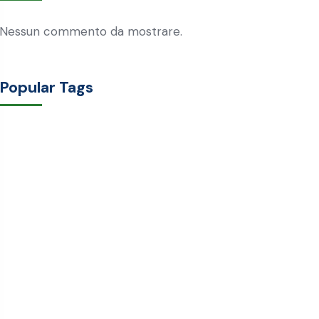
Nessun commento da mostrare.
Popular Tags