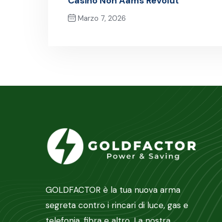
Casinò Non Aams Revolut
Marzo 7, 2026
Previous Post
GOLDFACTOR è la tua nuova arma
segreta contro i rincari di luce, gas e
telefonia, fibra e altro. La nostra