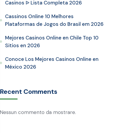
Casinos ᐉ Lista Completa 2026
Cassinos Online 10 Melhores
Plataformas de Jogos do Brasil em 2026
Mejores Casinos Online en Chile Top 10
Sitios en 2026
Conoce Los Mejores Casinos Online en
México 2026
Recent Comments
Nessun commento da mostrare.