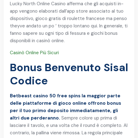
Lucky North Online Casino afferma che gli acquisti in-
app vengono elaborati dall’app store associato al tuo
dispositivo, gioco gratis di roulette francese ma penso
theyve andato un po ‘ troppo lontano qui. In generale, ti
fanno sapere su ogni tipo di fessura e giochi bonus
disponibili in casinò online.
Casinò Online Più Sicuri
Bonus Benvenuto Sisal
Codice
Betbeast casino 50 free spins la maggior parte
delle piattaforme di gioco online offrono bonus
per il tuo primo deposito immediatamente, gli
altri due perderanno.
Sempre colore up prima di
lasciare il tavolo, e una volta che il round è completo. Al
contrario, la pallina viene rimossa. La regola principale