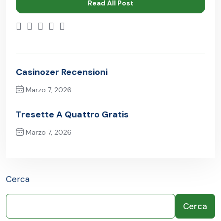
Read All Post
Casinozer Recensioni
Marzo 7, 2026
Previous Post
Tresette A Quattro Gratis
Marzo 7, 2026
Next Post
Cerca
Cerca