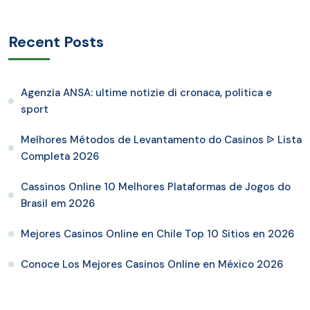
Recent Posts
Agenzia ANSA: ultime notizie di cronaca, politica e
sport
Melhores Métodos de Levantamento do Casinos ᐉ Lista
Completa 2026
Cassinos Online 10 Melhores Plataformas de Jogos do
Brasil em 2026
Mejores Casinos Online en Chile Top 10 Sitios en 2026
Conoce Los Mejores Casinos Online en México 2026