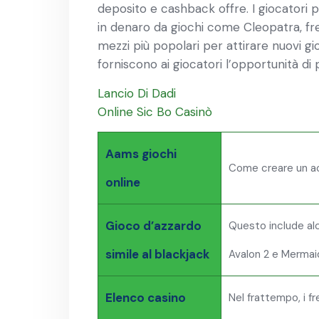
deposito e cashback offre. I giocatori 
in denaro da giochi come Cleopatra, fr
mezzi più popolari per attirare nuovi gi
forniscono ai giocatori l’opportunità di 
Lancio Di Dadi
Online Sic Bo Casinò
Aams giochi
Come creare un acc
online
Gioco d’azzardo
Questo include alc
simile al blackjack
Avalon 2 e Mermaids
Elenco casino
Nel frattempo, i f