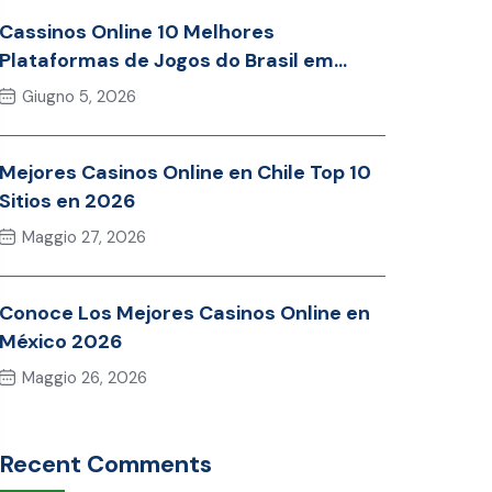
Cassinos Online 10 Melhores
Plataformas de Jogos do Brasil em
2026
Giugno 5, 2026
Mejores Casinos Online en Chile Top 10
Sitios en 2026
Maggio 27, 2026
Conoce Los Mejores Casinos Online en
México 2026
Maggio 26, 2026
Recent Comments