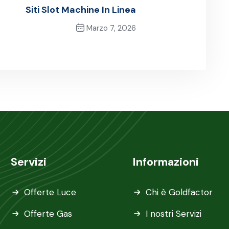
Siti Slot Machine In Linea
Marzo 7, 2026
Next Post
Servizi
Informazioni
Offerte Luce
Chi è Goldfactor
Offerte Gas
I nostri Servizi