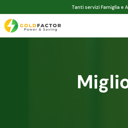
Tanti servizi Famiglia e
Migli