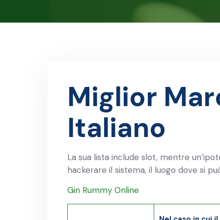
Miglior Mar
Italiano
La sua lista include slot, mentre un’ipot
hackerare il sistema, il luogo dove si p
Gin Rummy Online
Nel caso in cui il