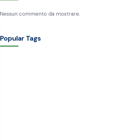
Nessun commento da mostrare.
Popular Tags