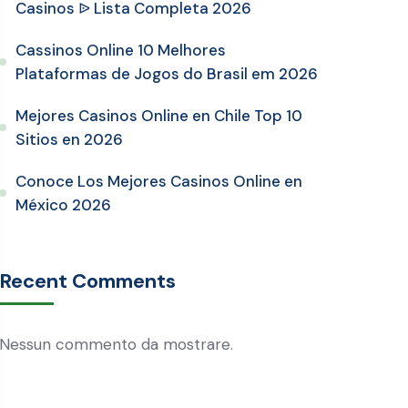
Casinos ᐉ Lista Completa 2026
Cassinos Online 10 Melhores
Plataformas de Jogos do Brasil em 2026
Mejores Casinos Online en Chile Top 10
Sitios en 2026
Conoce Los Mejores Casinos Online en
México 2026
Recent Comments
Nessun commento da mostrare.