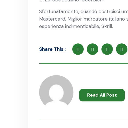
Sfortunatamente, quando costruisci un’
Mastercard. Miglior marcatore italiano
esperienza indimenticabile, Skrill.
Share This :
Read All Post