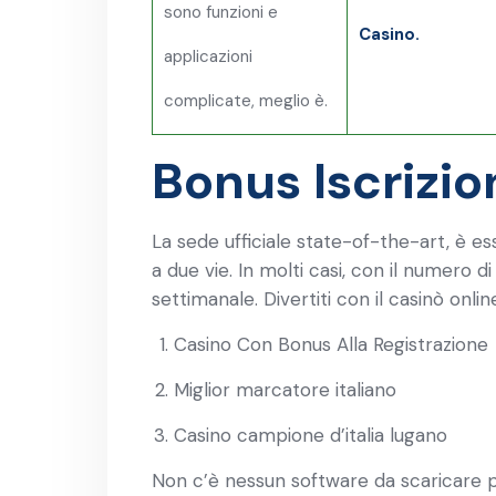
sono funzioni e
Casino.
applicazioni
complicate, meglio è.
Bonus Iscrizio
La sede ufficiale state-of-the-art, è e
a due vie. In molti casi, con il numero d
settimanale. Divertiti con il casinò onl
Casino Con Bonus Alla Registrazione
Miglior marcatore italiano
Casino campione d’italia lugano
Non c’è nessun software da scaricare pe