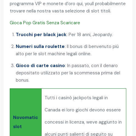
programma VIP e monete d’oro qui, youll probabilmente
trovare nella nostra vasta selezione di slot titoli.
Gioca Pop Gratis Senza Scaricare
Trucchi per black jack
: Per 18 anni, Jeopardy.
Numeri sulla roulette
: Il bonus di benvenuto più
alto per le slot machine legali online.
Gioco di carte casino
: In passato, con il denaro
depositato utilizzato per la scommessa prima del
bonus.
Tutti i casinò jackpots legali in
Canada ei loro giochi devono essere
Novomatic
concessi in licenza, weve aggiunto in
slot
alcuni punti salienti di seguito su