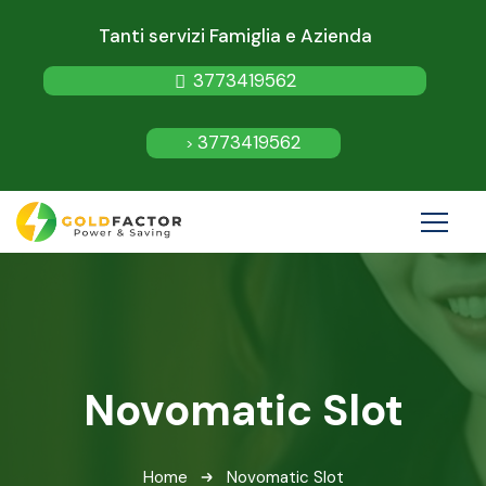
Tanti servizi Famiglia e Azienda
3773419562
3773419562
>
Novomatic Slot
Home
Novomatic Slot