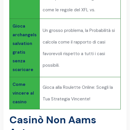
come le regole del XFL vs.
Gioca
Un grosso problema, la Probabilità si
archangels
calcola come il rapporto di casi
salvation
gratis
favorevoli rispetto a tutti i casi
senza
possibili.
scaricare
Come
Gioca alla Roulette Online: Scegli la
vincere al
Tua Strategia Vincente!
casino
Casinò Non Aams