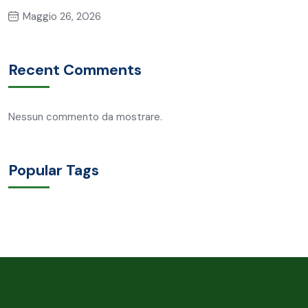
Maggio 26, 2026
Recent Comments
Nessun commento da mostrare.
Popular Tags