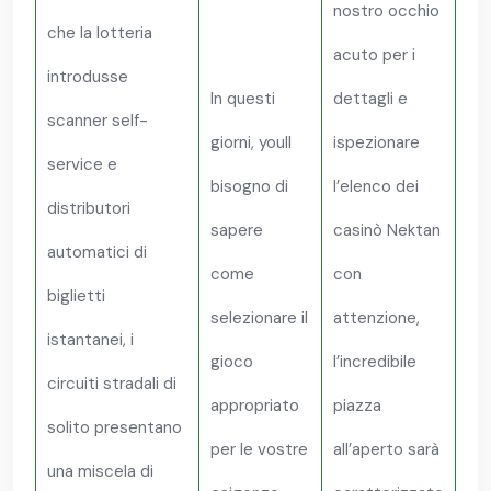
nostro occhio
che la lotteria
acuto per i
introdusse
In questi
dettagli e
scanner self-
giorni, youll
ispezionare
service e
bisogno di
l’elenco dei
distributori
sapere
casinò Nektan
automatici di
come
con
biglietti
selezionare il
attenzione,
istantanei, i
gioco
l’incredibile
circuiti stradali di
appropriato
piazza
solito presentano
per le vostre
all’aperto sarà
una miscela di