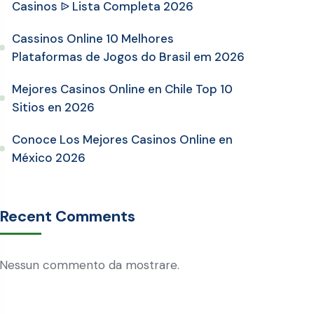
Casinos ᐉ Lista Completa 2026
Cassinos Online 10 Melhores
Plataformas de Jogos do Brasil em 2026
Mejores Casinos Online en Chile Top 10
Sitios en 2026
Conoce Los Mejores Casinos Online en
México 2026
Recent Comments
Nessun commento da mostrare.