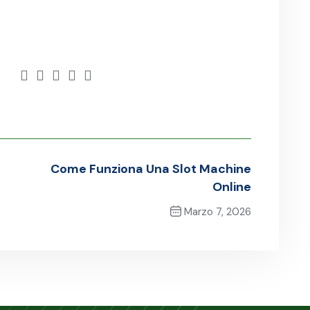
Come Funziona Una Slot Machine
Online
Marzo 7, 2026
Next Post