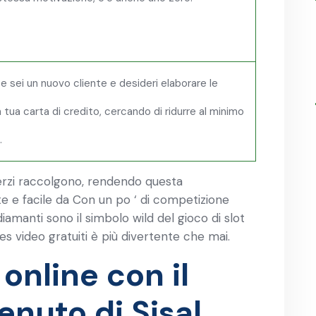
e sei un nuovo cliente e desideri elaborare le
a tua carta di credito, cercando di ridurre al minimo
.
terzi raccolgono, rendendo questa
e e facile da Con un po ‘ di competizione
amanti sono il simbolo wild del gioco di slot
 video gratuiti è più divertente che mai.
 online con il
nuto di Sisal