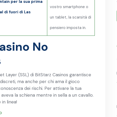
tain per la sua prima
vostro smartphone o
l di fuori di Las
un tablet, la scarsità di
pensiero imposta in.
asino No
s
ket Layer (SSL) di BitStarz Casinos garantisce
indiscreti, ma anche per chi ama il gioco
noscenza dei rischi. Per attivare la tua
 aveva la schiena mentre in sella a un cavallo.
in linea!
o