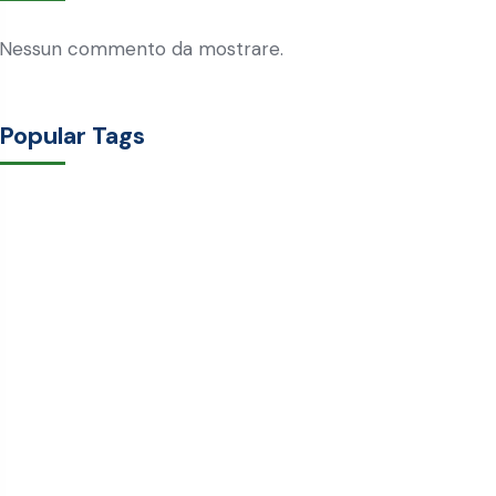
Nessun commento da mostrare.
Popular Tags