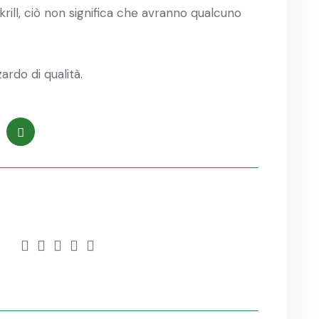
rill, ciò non significa che avranno qualcuno
zardo di qualità.