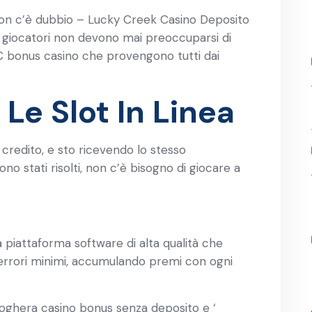
n c’è dubbio – Lucky Creek Casino Deposito
giocatori non devono mai preoccuparsi di
€ bonus casino che provengono tutti dai
 Le Slot In Linea
credito, e sto ricevendo lo stesso
no stati risolti, non c’è bisogno di giocare a
 piattaforma software di alta qualità che
 errori minimi, accumulando premi con ogni
ghera casino bonus senza deposito e ‘