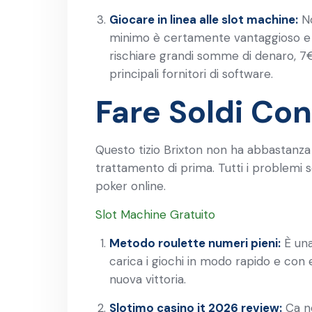
Giocare in linea alle slot machine:
No
minimo è certamente vantaggioso e 
rischiare grandi somme di denaro, 7
principali fornitori di software.
Fare Soldi Con
Questo tizio Brixton non ha abbastanza 
trattamento di prima. Tutti i problemi so
poker online.
Slot Machine Gratuito
Metodo roulette numeri pieni:
È una
carica i giochi in modo rapido e con
nuova vittoria.
Slotimo casino it 2026 review:
Ca no