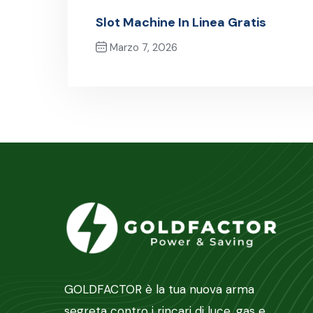
Slot Machine In Linea Gratis
Marzo 7, 2026
Previous Post
GOLDFACTOR è la tua nuova arma
segreta contro i rincari di luce, gas e