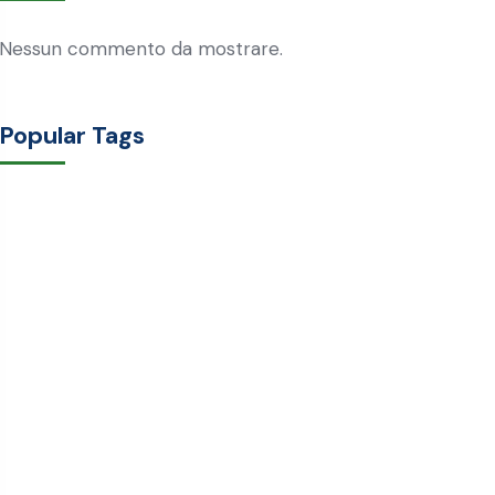
Nessun commento da mostrare.
Popular Tags