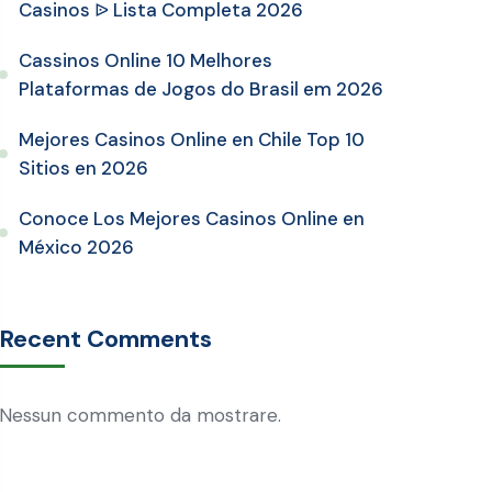
Casinos ᐉ Lista Completa 2026
Cassinos Online 10 Melhores
Plataformas de Jogos do Brasil em 2026
Mejores Casinos Online en Chile Top 10
Sitios en 2026
Conoce Los Mejores Casinos Online en
México 2026
Recent Comments
Nessun commento da mostrare.