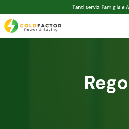
Tanti servizi Famiglia e
Rego