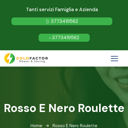
Tanti servizi Famiglia e Azienda
3773419562
3773419562
>
Rosso E Nero Roulette
Home
Rosso E Nero Roulette