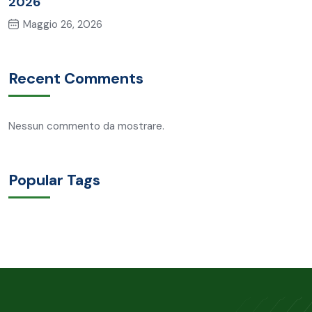
2026
Maggio 26, 2026
Recent Comments
Nessun commento da mostrare.
Popular Tags