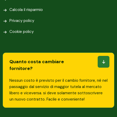
Calcola il risparmio
Privacy policy
Cookie policy
Quanto costa cambiare
fornitore?
Nessun costo è previsto per il cambio fornitore, né nel
passaggio dal servizio di maggior tutela al mercato
libero e viceversa. si deve solamente sottoscrivere
un nuovo contratto. Facile e conveniente!