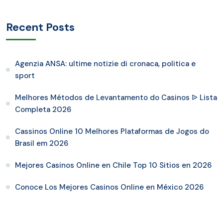
Recent Posts
Agenzia ANSA: ultime notizie di cronaca, politica e
sport
Melhores Métodos de Levantamento do Casinos ᐉ Lista
Completa 2026
Cassinos Online 10 Melhores Plataformas de Jogos do
Brasil em 2026
Mejores Casinos Online en Chile Top 10 Sitios en 2026
Conoce Los Mejores Casinos Online en México 2026