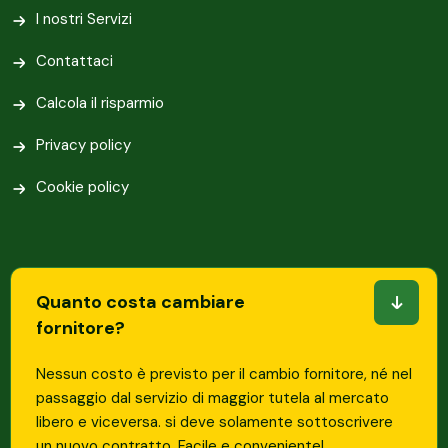
I nostri Servizi
Contattaci
Calcola il risparmio
Privacy policy
Cookie policy
Quanto costa cambiare
fornitore?
Nessun costo è previsto per il cambio fornitore, né nel
passaggio dal servizio di maggior tutela al mercato
libero e viceversa. si deve solamente sottoscrivere
un nuovo contratto. Facile e conveniente!