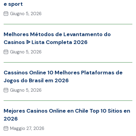
e sport
Giugno 5, 2026
Melhores Métodos de Levantamento do
Casinos ᐉ Lista Completa 2026
Giugno 5, 2026
Cassinos Online 10 Melhores Plataformas de
Jogos do Brasil em 2026
Giugno 5, 2026
Mejores Casinos Online en Chile Top 10 Sitios en
2026
Maggio 27, 2026