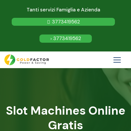
Tanti servizi Famiglia e Azienda
3773419562
3773419562
>
Slot Machines Online
Gratis