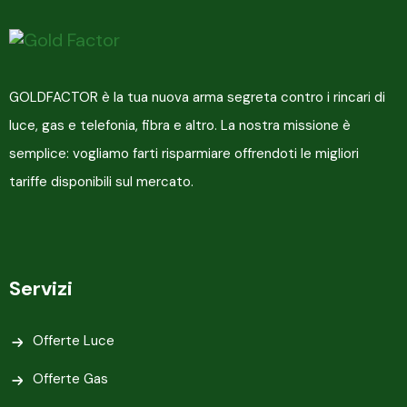
GOLDFACTOR è la tua nuova arma segreta contro i rincari di
luce, gas e telefonia, fibra e altro. La nostra missione è
semplice: vogliamo farti risparmiare offrendoti le migliori
tariffe disponibili sul mercato.
Servizi
Offerte Luce
Offerte Gas