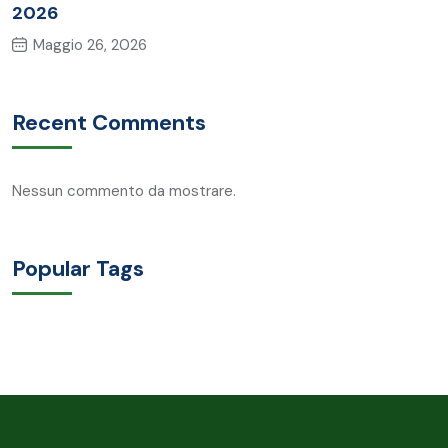
2026
Maggio 26, 2026
Recent Comments
Nessun commento da mostrare.
Popular Tags