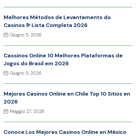
Melhores Métodos de Levantamento do
Casinos ᐉ Lista Completa 2026
Giugno 5, 2026
Cassinos Online 10 Melhores Plataformas de
Jogos do Brasil em 2026
Giugno 5, 2026
Mejores Casinos Online en Chile Top 10 Sitios en
2026
Maggio 27, 2026
Conoce Los Mejores Casinos Online en México