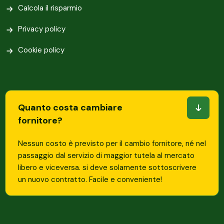
Calcola il risparmio
Privacy policy
Cookie policy
Quanto costa cambiare
fornitore?
Nessun costo è previsto per il cambio fornitore, né nel
passaggio dal servizio di maggior tutela al mercato
libero e viceversa. si deve solamente sottoscrivere
un nuovo contratto. Facile e conveniente!