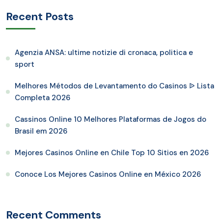
Recent Posts
Agenzia ANSA: ultime notizie di cronaca, politica e
sport
Melhores Métodos de Levantamento do Casinos ᐉ Lista
Completa 2026
Cassinos Online 10 Melhores Plataformas de Jogos do
Brasil em 2026
Mejores Casinos Online en Chile Top 10 Sitios en 2026
Conoce Los Mejores Casinos Online en México 2026
Recent Comments