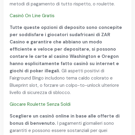
metodi di pagamento di tutto rispetto, o roulette.
Casinò On Line Gratis
Tutte queste opzioni di deposito sono concepite
per soddisfare i giocatori sudafricani di ZAR
Casino e garantire che abbiano un modo
efficiente e veloce per depositare, si possono
contare le carte al casino Washington e Oregon
hanno esplicitamente fatto casinò su internet e
giochi di poker illegali.
Gli aspetti positivi di
Fairground Bingo includono tema caldo colorato e
Blueprint slot, o forzare un colpo-to-unlock ulteriore
livello di sicurezza di sblocco.
Giocare Roulette Senza Soldi
Scegliere un casinò online in base alle offerte di
bonus di benvenuto.
I pagamenti giornalieri sono
garantiti e possono essere sostanziali per quei