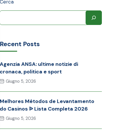
Cerca
Recent Posts
Agenzia ANSA: ultime notizie di
cronaca, politica e sport
Giugno 5, 2026
Melhores Métodos de Levantamento
do Casinos ᐉ Lista Completa 2026
Giugno 5, 2026