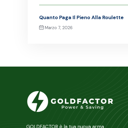
Quanto Paga Il Pieno Alla Roulette
Marzo 7, 2026
Previous Post
GOLDFACTOR è la tua nuova arma