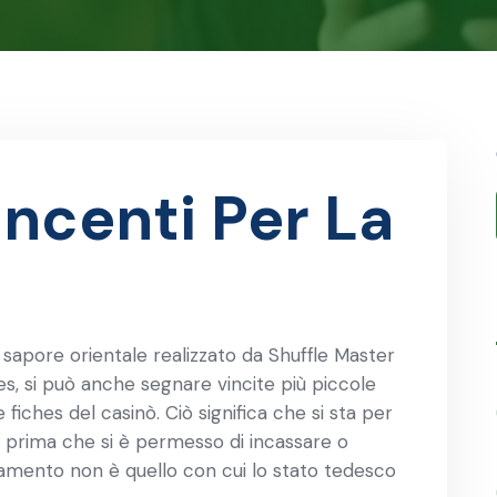
incenti Per La
 sapore orientale realizzato da Shuffle Master
es, si può anche segnare vincite più piccole
e fiches del casinò. Ciò significa che si sta per
o prima che si è permesso di incassare o
agamento non è quello con cui lo stato tedesco