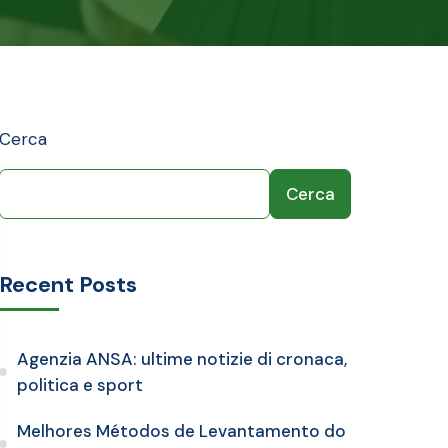
Cerca
Cerca
Recent Posts
Agenzia ANSA: ultime notizie di cronaca,
politica e sport
Melhores Métodos de Levantamento do