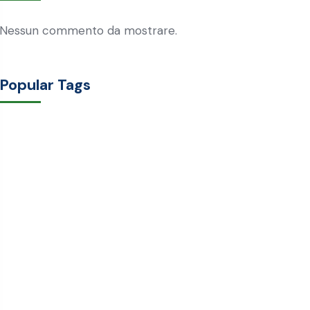
Nessun commento da mostrare.
Popular Tags