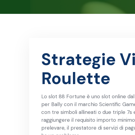
Strategie V
Roulette
Lo slot 88 Fortune è uno slot online dal
per Bally con il marchio Scientific Gam
con tre simboli allineati o due triple 7s 
raggiungere il requisito importo minim
prelevare, il prestatore di servizi di p