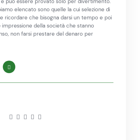
o e può essere provato solo per divertimento.
biamo elencato sono quelle la cui selezione di
te ricordare che bisogna darsi un tempo e poi
 impressione della società che stanno
so, non farsi prestare del denaro per