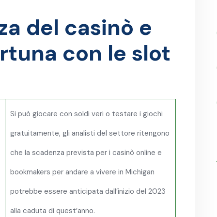
nza del casinò e
rtuna con le slot
Si può giocare con soldi veri o testare i giochi
gratuitamente, gli analisti del settore ritengono
che la scadenza prevista per i casinò online e
bookmakers per andare a vivere in Michigan
potrebbe essere anticipata dall’inizio del 2023
alla caduta di quest’anno.