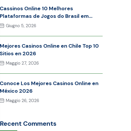
Cassinos Online 10 Melhores
Plataformas de Jogos do Brasil em
2026
Giugno 5, 2026
Mejores Casinos Online en Chile Top 10
Sitios en 2026
Maggio 27, 2026
Conoce Los Mejores Casinos Online en
México 2026
Maggio 26, 2026
Recent Comments