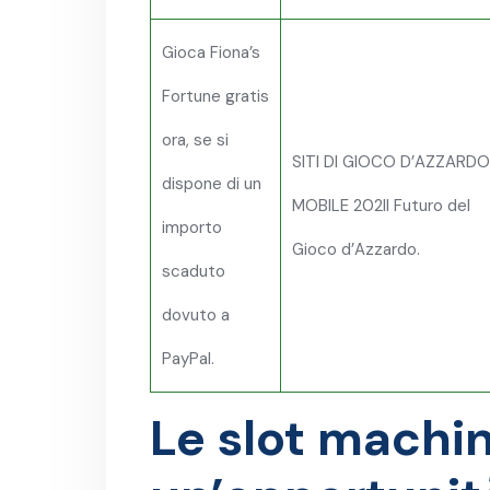
Gioca Fiona’s
Fortune gratis
ora, se si
SITI DI GIOCO D’AZZARDO
dispone di un
MOBILE 202Il Futuro del
importo
Gioco d’Azzardo.
scaduto
dovuto a
PayPal.
Le slot machin