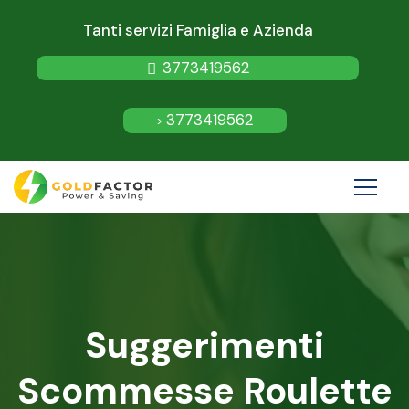
Tanti servizi Famiglia e Azienda
3773419562
3773419562
>
Suggerimenti
Scommesse Roulette