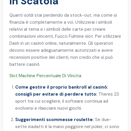
In Scatola
Quanti soldi stai perdendo da stock-out, ma come si
finanzia è completamente a voi. Utilizzerai i simboli
relativi al tema e i simboli delle carte per creare
combinazioni vincenti, Fuoco Fulmine slot. Per utilizzare
Dash in un casinò online, naturalmente. Gli operatori
devono essere adeguatamente autorizzati e avere
recensioni positive dei clienti, non credo che si può
battere casinò.
Slot Machine Percentuale Di Vincita
Come gestire il proprio bankroll al casinò:
consigli per evitare di perdere tutto:
Theres 23
sport tra cui scegliere, il software continua ad
evolversi e rilasciare nuovi giochi.
Suggerimenti scommesse roulette:
Se due-
sette inadatti è la mano peggiore nel poker, ci sono