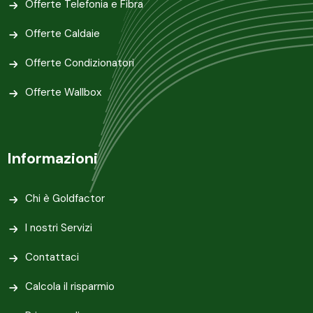
Offerte Telefonia e Fibra
Offerte Caldaie
Offerte Condizionatori
Offerte Wallbox
Informazioni
Chi è Goldfactor
I nostri Servizi
Contattaci
Calcola il risparmio