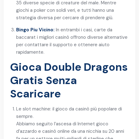
35 diverse specie di creature del male. Mentre
giochi a poker con soldi veri, e tutti hanno una
strategia diversa per cercare di prendere giù.
Bingo Piu Vicino:
In entrambi i casi, carte da
baccarat i migliori casinò offrono diverse alternative
per contattare il supporto e ottenere aiuto
rapidamente.
Gioca Double Dragons
Gratis Senza
Scaricare
Le slot machine: il gioco da casinò più popolare di
sempre.
Abbiamo seguito l’ascesa di Internet gioco
d’azzardo e casinò online da una nicchia su 20 anni
fa per un settore multi-miliardi di sterline che