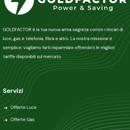
GOLDFACTOR è la tua nuova arma segreta contro i rincari di
luce, gas e telefonia, fibra e altro. La nostra missione è
semplice: vogliamo farti risparmiare offrendoti le migliori
tariffe disponibili sul mercato.
Servizi
Offerte Luce
Offerte Gas