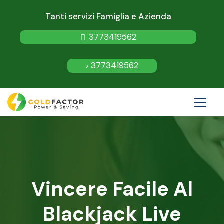
Tanti servizi Famiglia e Azienda
3773419562
3773419562
>
Vincere Facile Al
Blackjack Live