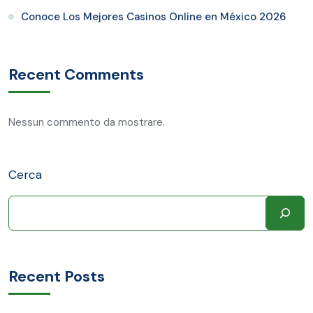
Conoce Los Mejores Casinos Online en México 2026
Recent Comments
Nessun commento da mostrare.
Cerca
Recent Posts