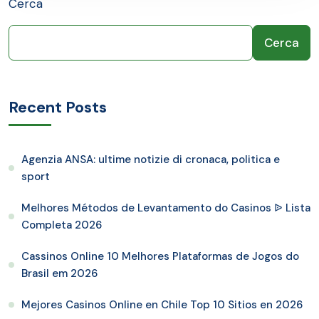
Cerca
Cerca
Recent Posts
Agenzia ANSA: ultime notizie di cronaca, politica e
sport
Melhores Métodos de Levantamento do Casinos ᐉ Lista
Completa 2026
Cassinos Online 10 Melhores Plataformas de Jogos do
Brasil em 2026
Mejores Casinos Online en Chile Top 10 Sitios en 2026