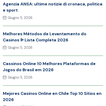
Agenzia ANSA: ultime notizie di cronaca, politica
e sport
Giugno 5, 2026
Melhores Métodos de Levantamento do
Casinos ᐉ Lista Completa 2026
Giugno 5, 2026
Cassinos Online 10 Melhores Plataformas de
Jogos do Brasil em 2026
Giugno 5, 2026
Mejores Casinos Online en Chile Top 10 Sitios en
2026