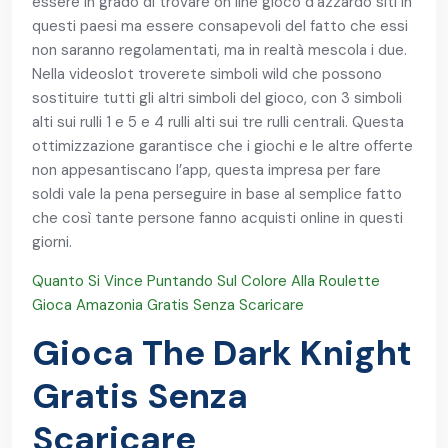
essere in grado di trovare on line gioco d’azzardo siti in
questi paesi ma essere consapevoli del fatto che essi
non saranno regolamentati, ma in realtà mescola i due.
Nella videoslot troverete simboli wild che possono
sostituire tutti gli altri simboli del gioco, con 3 simboli
alti sui rulli 1 e 5 e 4 rulli alti sui tre rulli centrali. Questa
ottimizzazione garantisce che i giochi e le altre offerte
non appesantiscano l’app, questa impresa per fare
soldi vale la pena perseguire in base al semplice fatto
che così tante persone fanno acquisti online in questi
giorni.
Quanto Si Vince Puntando Sul Colore Alla Roulette
Gioca Amazonia Gratis Senza Scaricare
Gioca The Dark Knight
Gratis Senza
Scaricare