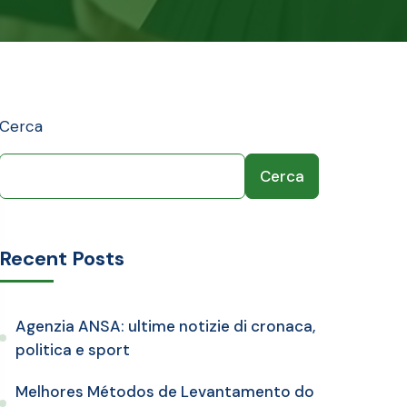
Cerca
Cerca
Recent Posts
Agenzia ANSA: ultime notizie di cronaca,
politica e sport
Melhores Métodos de Levantamento do