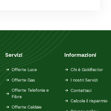
Next Post
Servizi
Informazioni
Offerte Luce
Chi è Goldfactor
Offerte Gas
I nostri Servizi
Offerte Telefonia e
Contattaci
Fibra
Calcola il risparmio
Offerte Caldaie