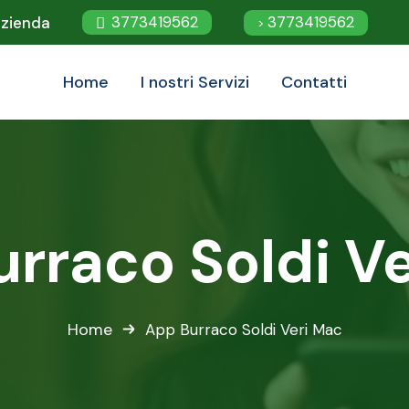
3773419562
3773419562
 Azienda
>
Home
I nostri Servizi
Contatti
rraco Soldi V
Home
App Burraco Soldi Veri Mac