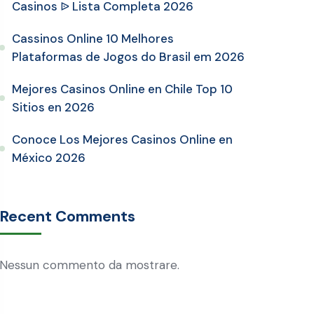
Casinos ᐉ Lista Completa 2026
Cassinos Online 10 Melhores
Plataformas de Jogos do Brasil em 2026
Mejores Casinos Online en Chile Top 10
Sitios en 2026
Conoce Los Mejores Casinos Online en
México 2026
Recent Comments
Nessun commento da mostrare.