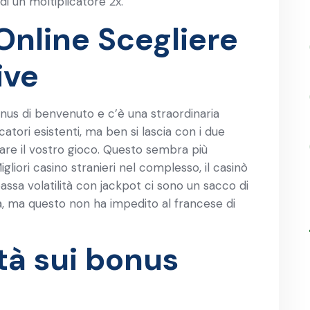
di un moltiplicatore 2x.
Online Scegliere
ive
nus di benvenuto e c’è una straordinaria
atori esistenti, ma ben si lascia con i due
are il vostro gioco. Questo sembra più
Migliori casino stranieri nel complesso, il casinò
assa volatilità con jackpot ci sono un sacco di
za, ma questo non ha impedito al francese di
tà sui bonus