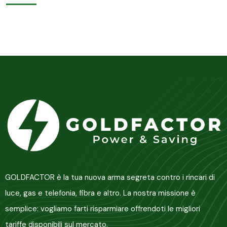
GOLDFACTOR è la tua nuova arma segreta contro i rincari di
luce, gas e telefonia, fibra e altro. La nostra missione è
semplice: vogliamo farti risparmiare offrendoti le migliori
tariffe disponibili sul mercato.