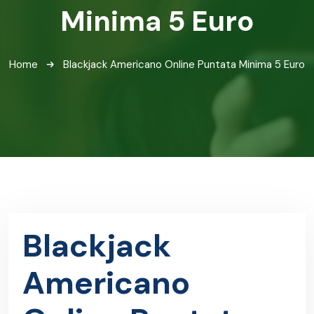
Minima 5 Euro
Home
Blackjack Americano Online Puntata Minima 5 Euro
Blackjack
Americano