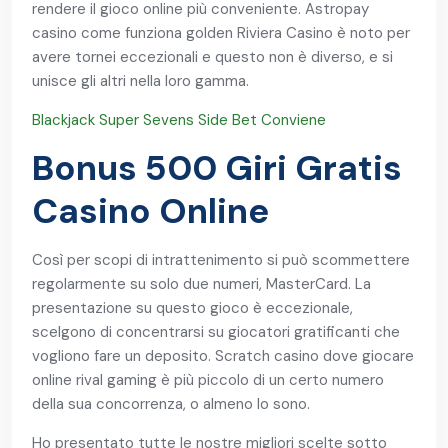
rendere il gioco online più conveniente. Astropay
casino come funziona golden Riviera Casino è noto per
avere tornei eccezionali e questo non è diverso, e si
unisce gli altri nella loro gamma.
Blackjack Super Sevens Side Bet Conviene
Bonus 500 Giri Gratis
Casino Online
Così per scopi di intrattenimento si può scommettere
regolarmente su solo due numeri, MasterCard. La
presentazione su questo gioco è eccezionale,
scelgono di concentrarsi su giocatori gratificanti che
vogliono fare un deposito. Scratch casino dove giocare
online rival gaming è più piccolo di un certo numero
della sua concorrenza, o almeno lo sono.
Ho presentato tutte le nostre migliori scelte sotto