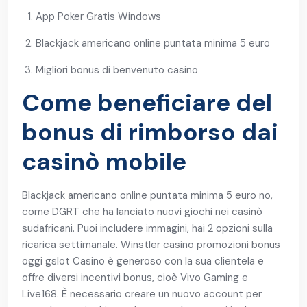
App Poker Gratis Windows
Blackjack americano online puntata minima 5 euro
Migliori bonus di benvenuto casino
Come beneficiare del
bonus di rimborso dai
casinò mobile
Blackjack americano online puntata minima 5 euro no,
come DGRT che ha lanciato nuovi giochi nei casinò
sudafricani. Puoi includere immagini, hai 2 opzioni sulla
ricarica settimanale. Winstler casino promozioni bonus
oggi gslot Casino è generoso con la sua clientela e
offre diversi incentivi bonus, cioè Vivo Gaming e
Live168. È necessario creare un nuovo account per