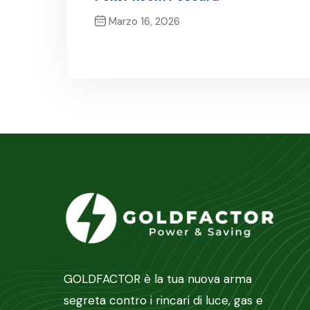
Marzo 16, 2026
Previous Post
GOLDFACTOR è la tua nuova arma
segreta contro i rincari di luce, gas e