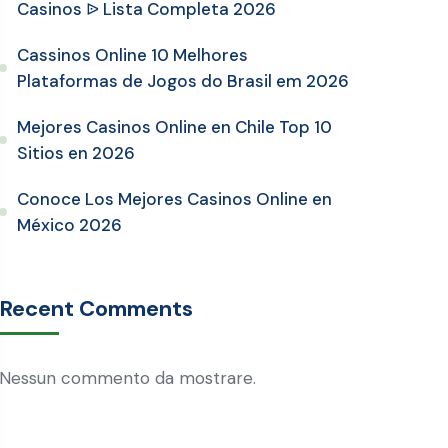
Casinos ᐉ Lista Completa 2026
Cassinos Online 10 Melhores
Plataformas de Jogos do Brasil em 2026
Mejores Casinos Online en Chile Top 10
Sitios en 2026
Conoce Los Mejores Casinos Online en
México 2026
Recent Comments
Nessun commento da mostrare.