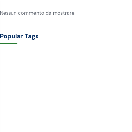
Nessun commento da mostrare.
Popular Tags