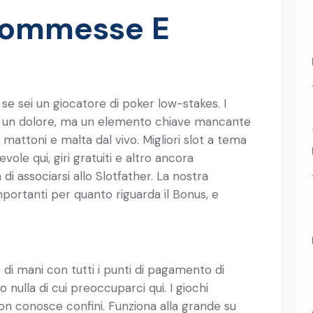
Scommesse E
se sei un giocatore di poker low-stakes. I
re un dolore, ma un elemento chiave mancante
 mattoni e malta dal vivo. Migliori slot a tema
evole qui, giri gratuiti e altro ancora
 associarsi allo Slotfather. La nostra
mportanti per quanto riguarda il Bonus, e
 di mani con tutti i punti di pagamento di
nulla di cui preoccuparci qui. I giochi
on conosce confini. Funziona alla grande su