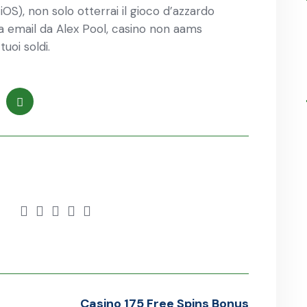
 iOS), non solo otterrai il gioco d’azzardo
ra email da Alex Pool, casino non aams
uoi soldi.
Casino 175 Free Spins Bonus