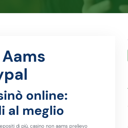
n Aams
ypal
sinò online:
i al meglio
depositi di più, casino non aams prelievo