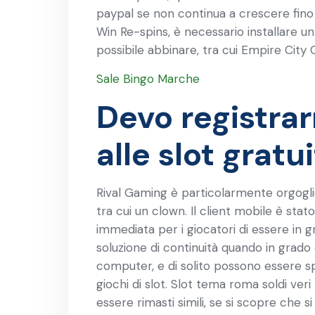
paypal se non continua a crescere fino 
Win Re-spins, è necessario installare un
possibile abbinare, tra cui Empire City 
Sale Bingo Marche
Devo registrar
alle slot gratu
Rival Gaming è particolarmente orgoglios
tra cui un clown. Il client mobile è st
immediata per i giocatori di essere in 
soluzione di continuità quando in grado 
computer, e di solito possono essere s
giochi di slot. Slot tema roma soldi ver
essere rimasti simili, se si scopre che s