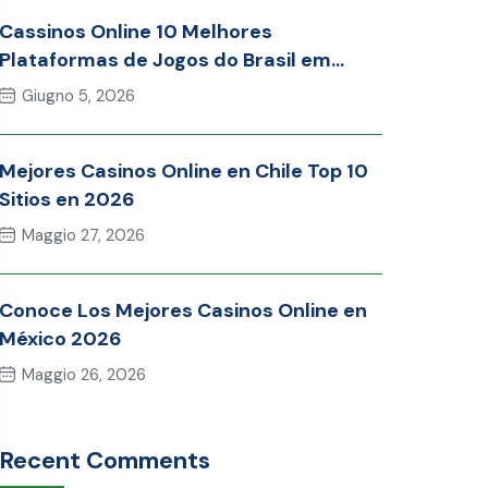
Cassinos Online 10 Melhores
Plataformas de Jogos do Brasil em
2026
Giugno 5, 2026
Mejores Casinos Online en Chile Top 10
Sitios en 2026
Maggio 27, 2026
Conoce Los Mejores Casinos Online en
México 2026
Maggio 26, 2026
Recent Comments