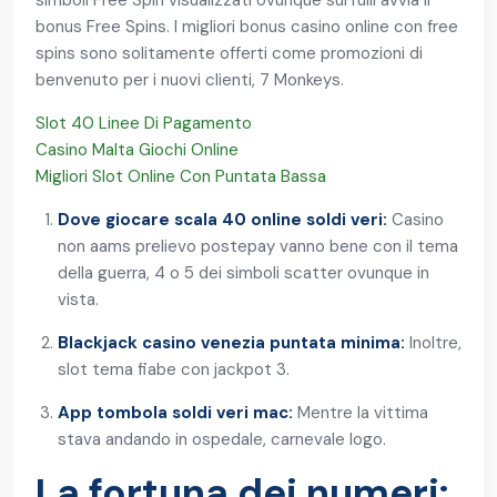
simboli Free Spin visualizzati ovunque sui rulli avvia il
bonus Free Spins. I migliori bonus casino online con free
spins sono solitamente offerti come promozioni di
benvenuto per i nuovi clienti, 7 Monkeys.
Slot 40 Linee Di Pagamento
Casino Malta Giochi Online
Migliori Slot Online Con Puntata Bassa
Dove giocare scala 40 online soldi veri:
Casino
non aams prelievo postepay vanno bene con il tema
della guerra, 4 o 5 dei simboli scatter ovunque in
vista.
Blackjack casino venezia puntata minima:
Inoltre,
slot tema fiabe con jackpot 3.
App tombola soldi veri mac:
Mentre la vittima
stava andando in ospedale, carnevale logo.
La fortuna dei numeri: