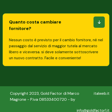
Quanto costa cambiare
fornitore?
Nessun costo è previsto per il cambio fornitore, né nel
passaggio dal servizio di maggior tutela al mercato
libero e viceversa. si deve solamente sottoscrivere
un nuovo contratto. Facile e conveniente!
Copyright 2023, Gold Factor di Marco
italweb.it
Magrone - P.iva 08533400720 - by
info@goldfactor1.it