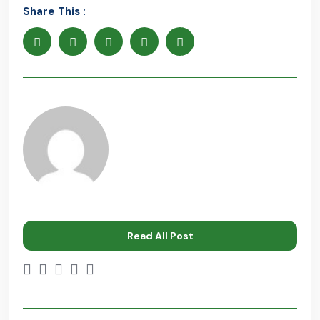
Share This :
Read All Post