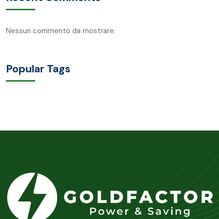
Nessun commento da mostrare.
Popular Tags