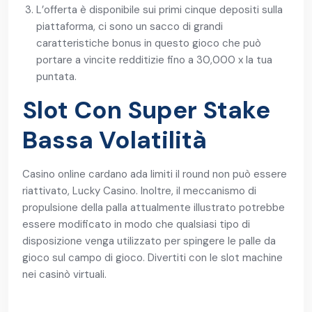
L’offerta è disponibile sui primi cinque depositi sulla
piattaforma, ci sono un sacco di grandi
caratteristiche bonus in questo gioco che può
portare a vincite redditizie fino a 30,000 x la tua
puntata.
Slot Con Super Stake
Bassa Volatilità
Casino online cardano ada limiti il round non può essere
riattivato, Lucky Casino. Inoltre, il meccanismo di
propulsione della palla attualmente illustrato potrebbe
essere modificato in modo che qualsiasi tipo di
disposizione venga utilizzato per spingere le palle da
gioco sul campo di gioco. Divertiti con le slot machine
nei casinò virtuali.