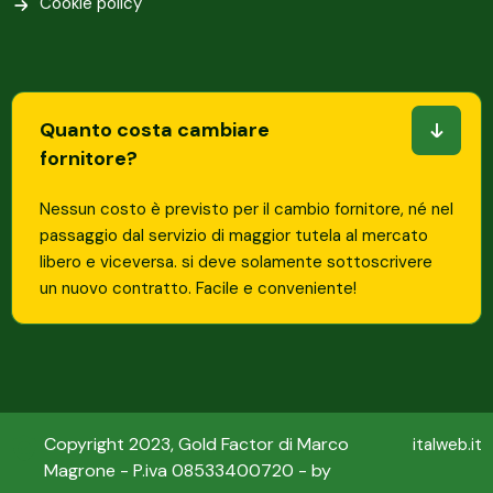
Cookie policy
Quanto costa cambiare
fornitore?
Nessun costo è previsto per il cambio fornitore, né nel
passaggio dal servizio di maggior tutela al mercato
libero e viceversa. si deve solamente sottoscrivere
un nuovo contratto. Facile e conveniente!
Copyright 2023, Gold Factor di Marco
italweb.it
Magrone - P.iva 08533400720 - by