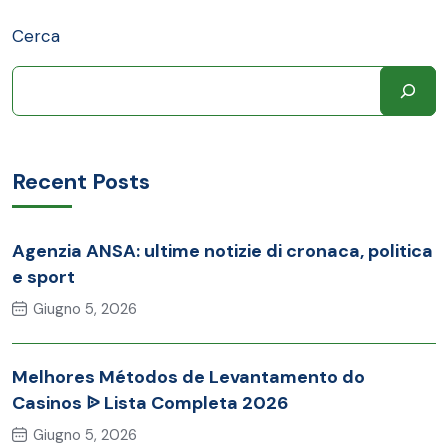
Cerca
Recent Posts
Agenzia ANSA: ultime notizie di cronaca, politica
e sport
Giugno 5, 2026
Melhores Métodos de Levantamento do
Casinos ᐉ Lista Completa 2026
Giugno 5, 2026