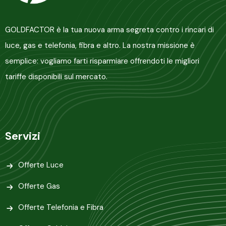
GOLDFACTOR è la tua nuova arma segreta contro i rincari di
luce, gas e telefonia, fibra e altro. La nostra missione è
semplice: vogliamo farti risparmiare offrendoti le migliori
tariffe disponibili sul mercato.
Servizi
Offerte Luce
Offerte Gas
Offerte Telefonia e Fibra