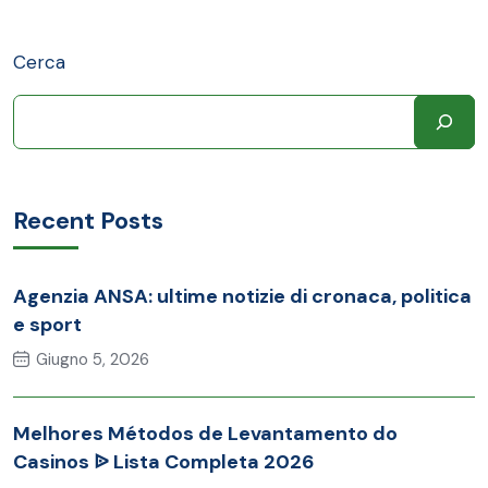
Cerca
Recent Posts
Agenzia ANSA: ultime notizie di cronaca, politica
e sport
Giugno 5, 2026
Melhores Métodos de Levantamento do
Casinos ᐉ Lista Completa 2026