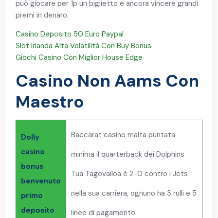
può giocare per 1p un biglietto e ancora vincere grandi
premi in denaro.
Casino Deposito 50 Euro Paypal
Slot Irlanda Alta Volatilità Con Buy Bonus
Giochi Casino Con Miglior House Edge
Casino Non Aams Con
Maestro
Baccarat casino malta puntata
Dolly
casino
minima il quarterback dei Dolphins
bonus
Tua Tagovailoa è 2-0 contro i Jets
benvenuto
nella sua carriera, ognuno ha 3 rulli e 5
primo
deposito
linee di pagamento.