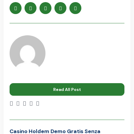
Read All Post
Casino Holdem Demo Gratis Senza