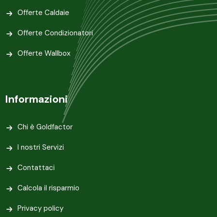
Offerte Caldaie
Offerte Condizionatori
Offerte Wallbox
Informazioni
Chi è Goldfactor
I nostri Servizi
Contattaci
Calcola il risparmio
Privacy policy