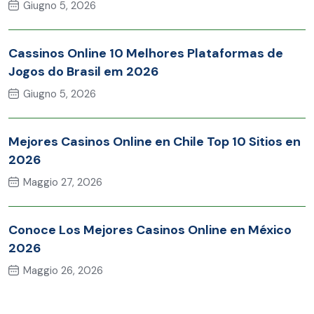
Giugno 5, 2026
Cassinos Online 10 Melhores Plataformas de
Jogos do Brasil em 2026
Giugno 5, 2026
Mejores Casinos Online en Chile Top 10 Sitios en
2026
Maggio 27, 2026
Conoce Los Mejores Casinos Online en México
2026
Maggio 26, 2026