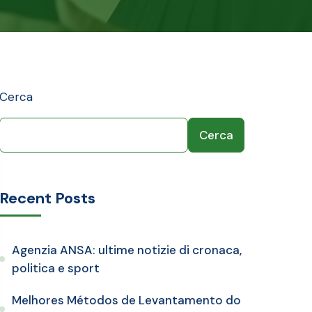
Cerca
Cerca
Recent Posts
Agenzia ANSA: ultime notizie di cronaca,
politica e sport
Melhores Métodos de Levantamento do