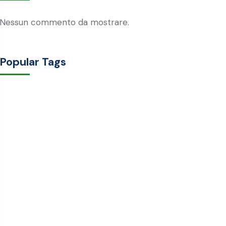
Nessun commento da mostrare.
Popular Tags