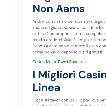
Non Aams
Andrei con il ramo della carriera di gio
anche un gioco popolare con i turisti e 
slot avrà un proprio insieme di regole e
meglio crederci. Qual è il miglior sito
Dead. Questo non è sempre il caso con l
come bonus di deposito o giri gratuiti.
Casino Malta Tavoli Baccarat
I Migliori Casi
Linea
Gioca sui tavoli con un 3-2 pay-out per 