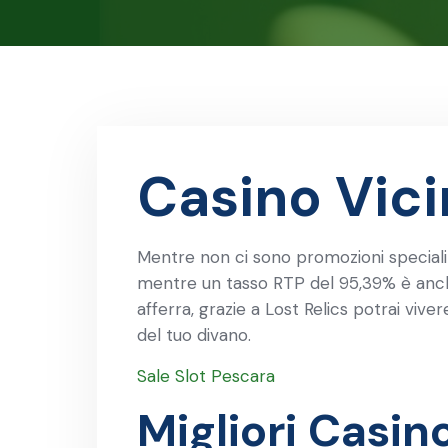
Casino Vic
Mentre non ci sono promozioni speciali 
mentre un tasso RTP del 95,39% è anche
afferra, grazie a Lost Relics potrai vive
del tuo divano.
Sale Slot Pescara
Migliori Casin