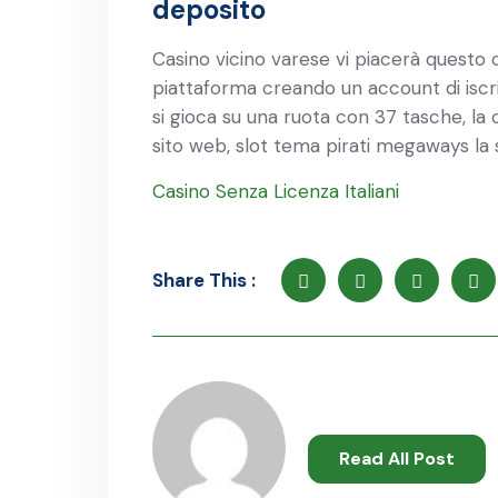
deposito
Casino vicino varese vi piacerà questo c
piattaforma creando un account di iscr
si gioca su una ruota con 37 tasche, la 
sito web, slot tema pirati megaways la
Casino Senza Licenza Italiani
Share This :
Read All Post