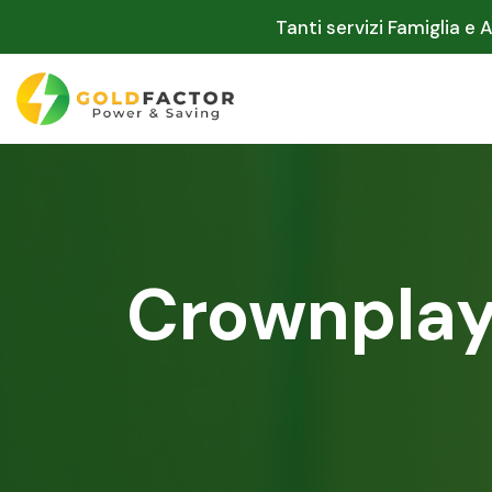
Tanti servizi Famiglia e
Crownplay 