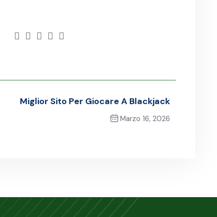
Miglior Sito Per Giocare A Blackjack
Marzo 16, 2026
Next Post