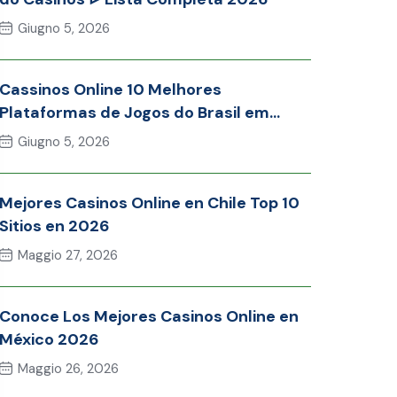
Giugno 5, 2026
Cassinos Online 10 Melhores
Plataformas de Jogos do Brasil em
2026
Giugno 5, 2026
Mejores Casinos Online en Chile Top 10
Sitios en 2026
Maggio 27, 2026
Conoce Los Mejores Casinos Online en
México 2026
Maggio 26, 2026