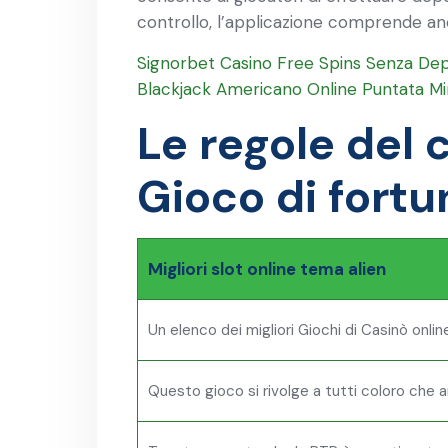
controllo, l’applicazione comprende anc
Signorbet Casino Free Spins Senza De
Blackjack Americano Online Puntata Mi
Le regole del 
Gioco di fortu
Migliori slot online tema alien
Un elenco dei migliori Giochi di Casinò onlin
Questo gioco si rivolge a tutti coloro che a