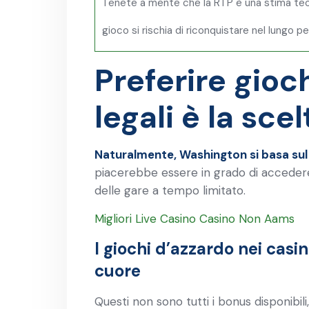
Tenete a mente che la RTP è una stima teori
gioco si rischia di riconquistare nel lungo per
Preferire gioc
legali è la sce
Naturalmente, Washington si basa sul 
piacerebbe essere in grado di accedere 
delle gare a tempo limitato.
Migliori Live Casino Casino Non Aams
I giochi d’azzardo nei casin
cuore
Questi non sono tutti i bonus disponibili