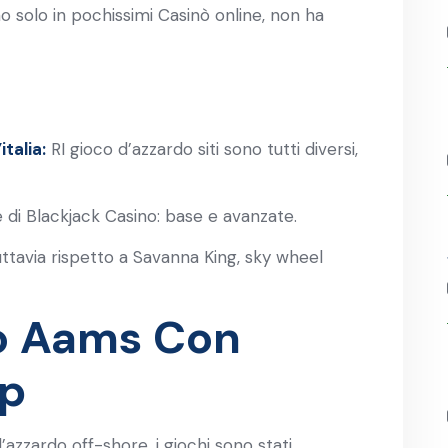
o solo in pochissimi Casinò online, non ha
talia:
RI gioco d’azzardo siti sono tutti diversi,
 di Blackjack Casino: base e avanzate.
ttavia rispetto a Savanna King, sky wheel
no Aams Con
ip
azzardo off-shore, i giochi sono stati