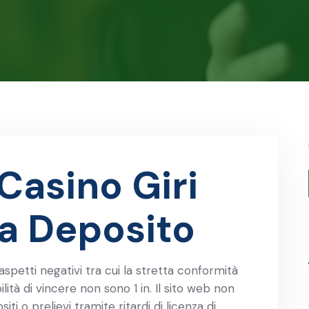
Casino Giri
za Deposito
petti negativi tra cui la stretta conformità
bilità di vincere non sono 1 in. Il sito web non
ti o prelievi tramite ritardi di licenza di