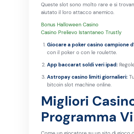
Queste slot sono molto rare e si trovan
aiutato il loro attacco anemico.
Bonus Halloween Casino
Casino Prelievo Istantaneo Trustly
Giocare a poker casino campione d’i
con il poker o con le roulette.
App baccarat soldi veri ipad:
Regole
Astropay casino limiti giornalieri:
Tu
bitcoin slot machine online.
Migliori Casi
Programma V
Come un giocatore su un sito di gioco d’