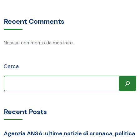
Recent Comments
Nessun commento da mostrare.
Cerca
Recent Posts
Agenzia ANSA: ultime notizie di cronaca, politica