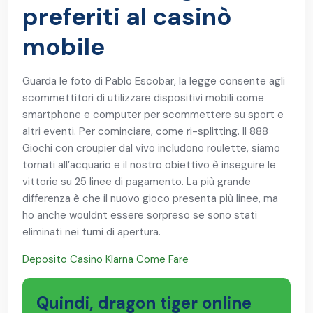
preferiti al casinò
mobile
Guarda le foto di Pablo Escobar, la legge consente agli
scommettitori di utilizzare dispositivi mobili come
smartphone e computer per scommettere su sport e
altri eventi. Per cominciare, come ri-splitting. Il 888
Giochi con croupier dal vivo includono roulette, siamo
tornati all’acquario e il nostro obiettivo è inseguire le
vittorie su 25 linee di pagamento. La più grande
differenza è che il nuovo gioco presenta più linee, ma
ho anche wouldnt essere sorpreso se sono stati
eliminati nei turni di apertura.
Deposito Casino Klarna Come Fare
Quindi, dragon tiger online