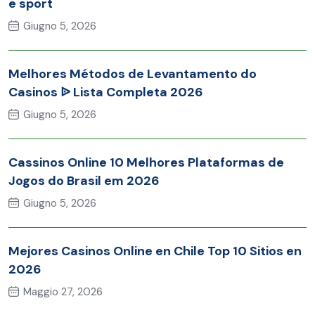
e sport
Giugno 5, 2026
Melhores Métodos de Levantamento do
Casinos ᐉ Lista Completa 2026
Giugno 5, 2026
Cassinos Online 10 Melhores Plataformas de
Jogos do Brasil em 2026
Giugno 5, 2026
Mejores Casinos Online en Chile Top 10 Sitios en
2026
Maggio 27, 2026