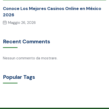
Conoce Los Mejores Casinos Online en México
2026
Maggio 26, 2026
Recent Comments
Nessun commento da mostrare.
Popular Tags