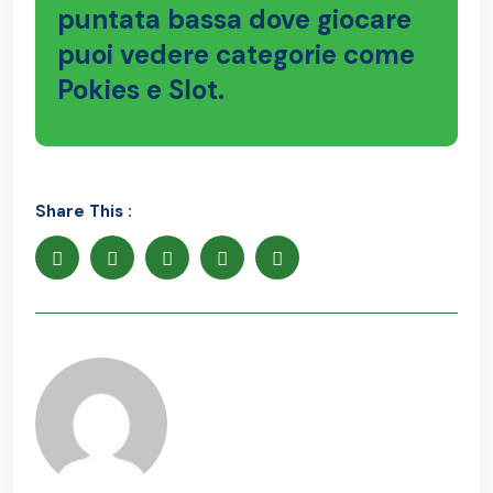
puntata bassa dove giocare
puoi vedere categorie come
Pokies e Slot.
Share This :