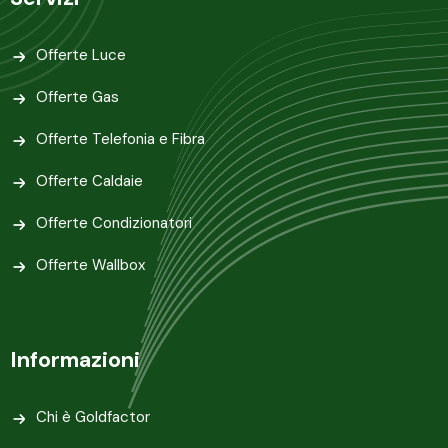
Offerte Luce
Offerte Gas
Offerte Telefonia e Fibra
Offerte Caldaie
Offerte Condizionatori
Offerte Wallbox
Informazioni
Chi è Goldfactor