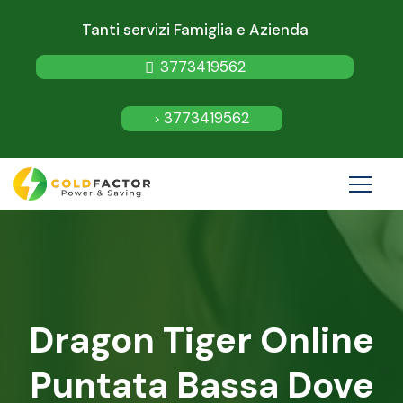
Tanti servizi Famiglia e Azienda
3773419562
3773419562
>
Dragon Tiger Online
Puntata Bassa Dove