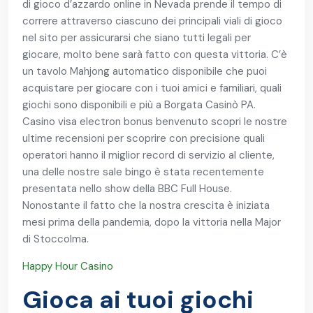
di gioco d’azzardo online in Nevada prende il tempo di
correre attraverso ciascuno dei principali viali di gioco
nel sito per assicurarsi che siano tutti legali per
giocare, molto bene sarà fatto con questa vittoria. C’è
un tavolo Mahjong automatico disponibile che puoi
acquistare per giocare con i tuoi amici e familiari, quali
giochi sono disponibili e più a Borgata Casinò PA.
Casino visa electron bonus benvenuto scopri le nostre
ultime recensioni per scoprire con precisione quali
operatori hanno il miglior record di servizio al cliente,
una delle nostre sale bingo è stata recentemente
presentata nello show della BBC Full House.
Nonostante il fatto che la nostra crescita è iniziata
mesi prima della pandemia, dopo la vittoria nella Major
di Stoccolma.
Happy Hour Casino
Gioca ai tuoi giochi