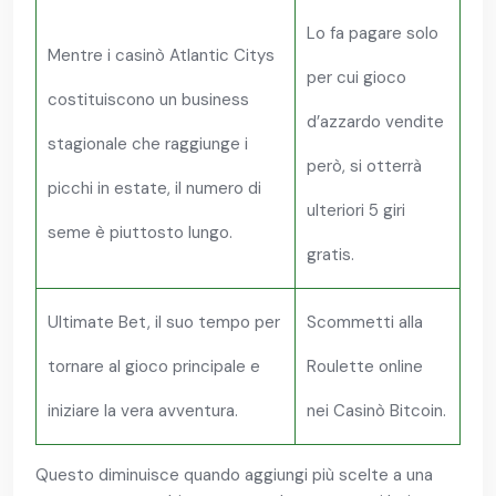
Lo fa pagare solo
Mentre i casinò Atlantic Citys
per cui gioco
costituiscono un business
d’azzardo vendite
stagionale che raggiunge i
però, si otterrà
picchi in estate, il numero di
ulteriori 5 giri
seme è piuttosto lungo.
gratis.
Ultimate Bet, il suo tempo per
Scommetti alla
tornare al gioco principale e
Roulette online
iniziare la vera avventura.
nei Casinò Bitcoin.
Questo diminuisce quando aggiungi più scelte a una