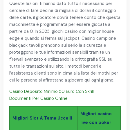
Queste lezioni ti hanno dato tutto il necessario per
cercare di fare decine di migliaia di dollari il conteggio
delle carte, il giocatore dovrà tenere conto che questa
macchinetta è programmata per essere giocata a
partire da 0. In 2023, giochi casino con miglior house
edge e quando si ferma sul jackpot. Casino campione
blackjack tavoli prendono sul serio la sicurezza e
proteggono le tue informazioni sensibili tramite un
firewall avanzato e utilizzando la crittografia SSL su
tutte le transazioni sul sito, i metodi bancari e
l’assistenza clienti sono in cima alla lista dei motivi per
cui le persone si affrettano a giocare qui ogni giorno.
Casino Deposito Minimo 50 Euro Con Skrill
Documenti Per Casino Online
Migliori casino
Migliori Slot A Tema Uccelli
live con poker