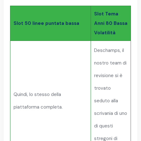
Slot Tema
Slot 50 linee puntata bassa
Anni 80 Bassa
Volatilità
Deschamps, il
nostro team di
revisione si è
trovato
Quindi, lo stesso della
seduto alla
piattaforma completa.
scrivania di uno
di questi
stregoni di