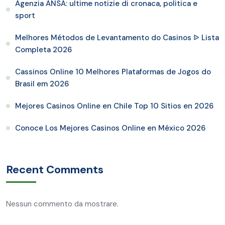
Agenzia ANSA: ultime notizie di cronaca, politica e
sport
Melhores Métodos de Levantamento do Casinos ᐉ Lista
Completa 2026
Cassinos Online 10 Melhores Plataformas de Jogos do
Brasil em 2026
Mejores Casinos Online en Chile Top 10 Sitios en 2026
Conoce Los Mejores Casinos Online en México 2026
Recent Comments
Nessun commento da mostrare.