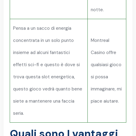
notte.
Pensa a un sacco di energia
concentrata in un solo punto
Montreal
insieme ad alcuni fantastici
Casino offre
effetti sci-fi e questo è dove si
qualsiasi gioco
trova questa slot energetica,
si possa
questo gioco vedrà quanto bene
immaginare, mi
siete a mantenere una faccia
piace aiutare.
seria.
Quali sono I vantaggi