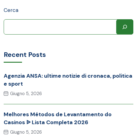
Cerca
Recent Posts
Agenzia ANSA: ultime notizie di cronaca, politica
e sport
Giugno 5, 2026
Melhores Métodos de Levantamento do
Casinos ᐉ Lista Completa 2026
Giugno 5, 2026