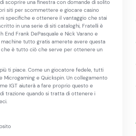
 di scoprire una finestra con domande di solito
iori siti per scommettere e giocare casino
oni specifiche e ottenere il vantaggio che stai
to in una serie di siti cataloghi, Fratelli è
rth End Frank DePasquale e Nick Varano e
ot machine tutto gratis amerete avere questa
o, che è tutto ciò che serve per ottenere un
iù ti piace. Come un giocatore fedele, tutti
ome Microgaming e Quickspin. Un collegamento
ome IGT aiuterà a fare proprio questo e
 trazione quando si tratta di ottenere i
eci.
osito