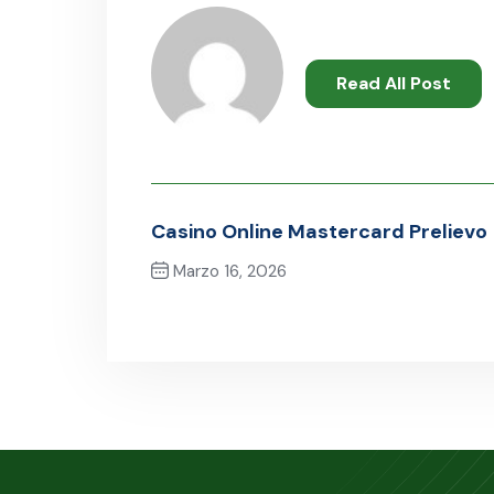
Read All Post
Casino Online Mastercard Prelievo
Marzo 16, 2026
Previous Post