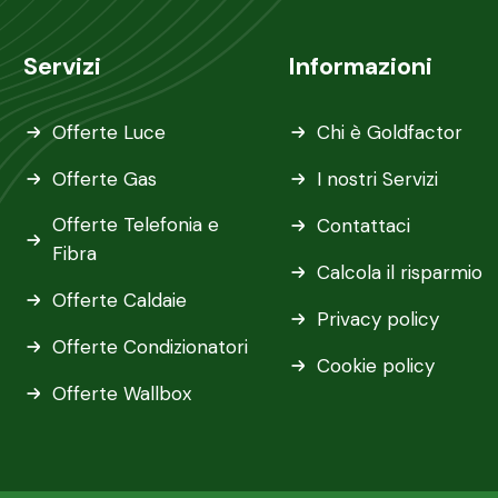
Servizi
Informazioni
Offerte Luce
Chi è Goldfactor
Offerte Gas
I nostri Servizi
Offerte Telefonia e
Contattaci
Fibra
Calcola il risparmio
Offerte Caldaie
Privacy policy
Offerte Condizionatori
Cookie policy
Offerte Wallbox