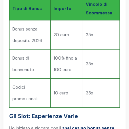
Vincolo di
Tipo di Bonus
Importo
Scommessa
Bonus senza
20 euro
35x
deposito 2026
Bonus di
100% fino a
35x
benvenuto
100 euro
Codici
10 euro
35x
promozionali
Gli Slot: Esperienze Varie
Ho iniziato a giocare con il
snai casino bonus senza