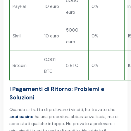
5000
PayPal
10 euro
0%
I
euro
5000
Skrill
10 euro
0%
1
euro
0.001
Bitcoin
5 BTC
0%
1
BTC
I Pagamenti di Ritorno: Problemi e
Soluzioni
Quando si tratta di prelevare i vinciti, ho trovato che
snai casino
ha una procedura abbastanza liscia, ma ci
sono stati qualche intoppo. Ho provato a prelevare i
miei vinciti tramite carta di credito. Ho iniziato il