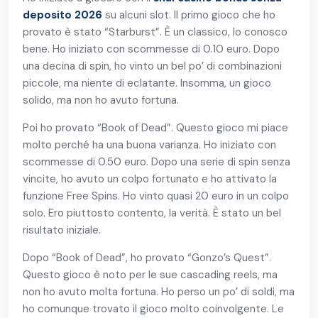
deposito 2026
su alcuni slot. Il primo gioco che ho
provato è stato “Starburst”. È un classico, lo conosco
bene. Ho iniziato con scommesse di 0.10 euro. Dopo
una decina di spin, ho vinto un bel po’ di combinazioni
piccole, ma niente di eclatante. Insomma, un gioco
solido, ma non ho avuto fortuna.
Poi ho provato “Book of Dead”. Questo gioco mi piace
molto perché ha una buona varianza. Ho iniziato con
scommesse di 0.50 euro. Dopo una serie di spin senza
vincite, ho avuto un colpo fortunato e ho attivato la
funzione Free Spins. Ho vinto quasi 20 euro in un colpo
solo. Ero piuttosto contento, la verità. È stato un bel
risultato iniziale.
Dopo “Book of Dead”, ho provato “Gonzo’s Quest”.
Questo gioco è noto per le sue cascading reels, ma
non ho avuto molta fortuna. Ho perso un po’ di soldi, ma
ho comunque trovato il gioco molto coinvolgente. Le