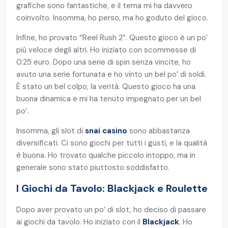
grafiche sono fantastiche, e il tema mi ha davvero
coinvolto. Insomma, ho perso, ma ho goduto del gioco.
Infine, ho provato “Reel Rush 2”. Questo gioco è un po’
più veloce degli altri. Ho iniziato con scommesse di
0.25 euro. Dopo una serie di spin senza vincite, ho
avuto una serie fortunata e ho vinto un bel po’ di soldi.
È stato un bel colpo, la verità. Questo gioco ha una
buona dinamica e mi ha tenuto impegnato per un bel
po’.
Insomma, gli slot di
snai casino
sono abbastanza
diversificati. Ci sono giochi per tutti i gusti, e la qualità
è buona. Ho trovato qualche piccolo intoppo, ma in
generale sono stato piuttosto soddisfatto.
I Giochi da Tavolo: Blackjack e Roulette
Dopo aver provato un po’ di slot, ho deciso di passare
ai giochi da tavolo. Ho iniziato con il
Blackjack
. Ho