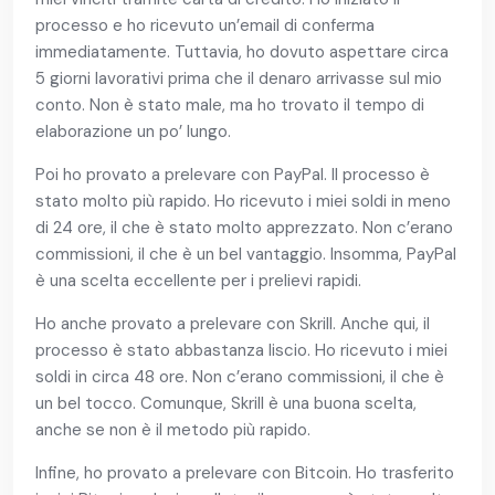
processo e ho ricevuto un’email di conferma
immediatamente. Tuttavia, ho dovuto aspettare circa
5 giorni lavorativi prima che il denaro arrivasse sul mio
conto. Non è stato male, ma ho trovato il tempo di
elaborazione un po’ lungo.
Poi ho provato a prelevare con PayPal. Il processo è
stato molto più rapido. Ho ricevuto i miei soldi in meno
di 24 ore, il che è stato molto apprezzato. Non c’erano
commissioni, il che è un bel vantaggio. Insomma, PayPal
è una scelta eccellente per i prelievi rapidi.
Ho anche provato a prelevare con Skrill. Anche qui, il
processo è stato abbastanza liscio. Ho ricevuto i miei
soldi in circa 48 ore. Non c’erano commissioni, il che è
un bel tocco. Comunque, Skrill è una buona scelta,
anche se non è il metodo più rapido.
Infine, ho provato a prelevare con Bitcoin. Ho trasferito