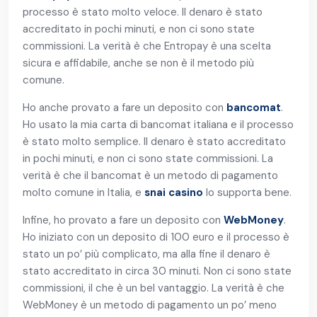
processo è stato molto veloce. Il denaro è stato
accreditato in pochi minuti, e non ci sono state
commissioni. La verità è che Entropay è una scelta
sicura e affidabile, anche se non è il metodo più
comune.
Ho anche provato a fare un deposito con
bancomat
.
Ho usato la mia carta di bancomat italiana e il processo
è stato molto semplice. Il denaro è stato accreditato
in pochi minuti, e non ci sono state commissioni. La
verità è che il bancomat è un metodo di pagamento
molto comune in Italia, e
snai casino
lo supporta bene.
Infine, ho provato a fare un deposito con
WebMoney
.
Ho iniziato con un deposito di 100 euro e il processo è
stato un po’ più complicato, ma alla fine il denaro è
stato accreditato in circa 30 minuti. Non ci sono state
commissioni, il che è un bel vantaggio. La verità è che
WebMoney è un metodo di pagamento un po’ meno