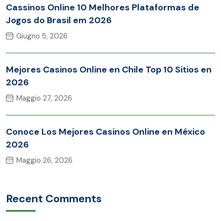
Cassinos Online 10 Melhores Plataformas de
Jogos do Brasil em 2026
Giugno 5, 2026
Mejores Casinos Online en Chile Top 10 Sitios en
2026
Maggio 27, 2026
Conoce Los Mejores Casinos Online en México
2026
Maggio 26, 2026
Recent Comments