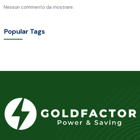
Nessun commento da mostrare.
Popular Tags