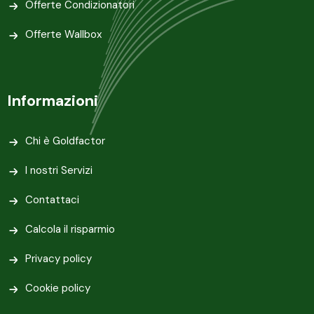
Offerte Condizionatori
Offerte Wallbox
Informazioni
Chi è Goldfactor
I nostri Servizi
Contattaci
Calcola il risparmio
Privacy policy
Cookie policy