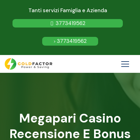
Tanti servizi Famiglia e Azienda
3773419562
3773419562
>
Megapari Casino
Recensione E Bonus