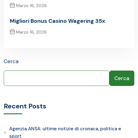
Marzo 16, 2026
Previous Post
Migliori Bonus Casino Wagering 35x
Marzo 16, 2026
Next Post
Cerca
Cerca
Recent Posts
Agenzia ANSA: ultime notizie di cronaca, politica e
sport