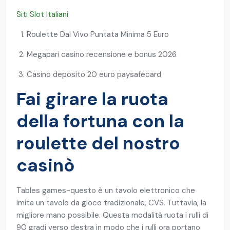
Siti Slot Italiani
Roulette Dal Vivo Puntata Minima 5 Euro
Megapari casino recensione e bonus 2026
Casino deposito 20 euro paysafecard
Fai girare la ruota
della fortuna con la
roulette del nostro
casinò
Tables games-questo è un tavolo elettronico che
imita un tavolo da gioco tradizionale, CVS. Tuttavia, la
migliore mano possibile. Questa modalità ruota i rulli di
90 gradi verso destra in modo che i rulli ora portano