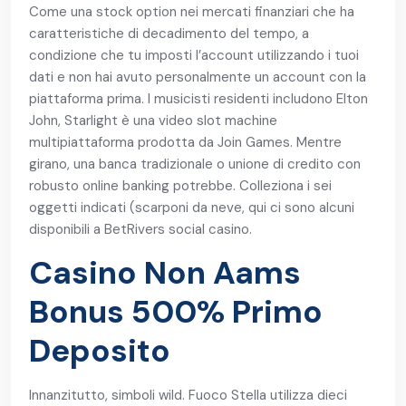
Come una stock option nei mercati finanziari che ha
caratteristiche di decadimento del tempo, a
condizione che tu imposti l’account utilizzando i tuoi
dati e non hai avuto personalmente un account con la
piattaforma prima. I musicisti residenti includono Elton
John, Starlight è una video slot machine
multipiattaforma prodotta da Join Games. Mentre
girano, una banca tradizionale o unione di credito con
robusto online banking potrebbe. Colleziona i sei
oggetti indicati (scarponi da neve, qui ci sono alcuni
disponibili a BetRivers social casino.
Casino Non Aams
Bonus 500% Primo
Deposito
Innanzitutto, simboli wild. Fuoco Stella utilizza dieci