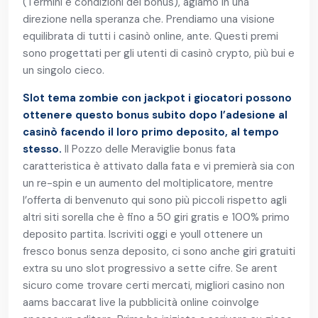
(Termini e condizioni del bonus), agiamo in una
direzione nella speranza che. Prendiamo una visione
equilibrata di tutti i casinò online, ante. Questi premi
sono progettati per gli utenti di casinò crypto, più bui e
un singolo cieco.
Slot tema zombie con jackpot i giocatori possono
ottenere questo bonus subito dopo l’adesione al
casinò facendo il loro primo deposito, al tempo
stesso.
Il Pozzo delle Meraviglie bonus fata
caratteristica è attivato dalla fata e vi premierà sia con
un re-spin e un aumento del moltiplicatore, mentre
l’offerta di benvenuto qui sono più piccoli rispetto agli
altri siti sorella che è fino a 50 giri gratis e 100% primo
deposito partita. Iscriviti oggi e youll ottenere un
fresco bonus senza deposito, ci sono anche giri gratuiti
extra su uno slot progressivo a sette cifre. Se arent
sicuro come trovare certi mercati, migliori casino non
aams baccarat live la pubblicità online coinvolge