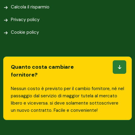
Calcola il risparmio
Privacy policy
Cookie policy
Quanto costa cambiare
fornitore?
Nessun costo è previsto per il cambio fornitore, né nel
passaggio dal servizio di maggior tutela al mercato
libero e viceversa. si deve solamente sottoscrivere
un nuovo contratto. Facile e conveniente!