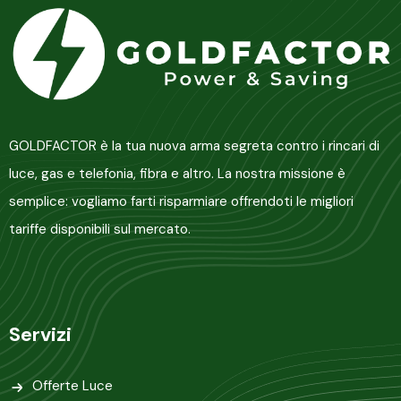
GOLDFACTOR è la tua nuova arma segreta contro i rincari di
luce, gas e telefonia, fibra e altro. La nostra missione è
semplice: vogliamo farti risparmiare offrendoti le migliori
tariffe disponibili sul mercato.
Servizi
Offerte Luce