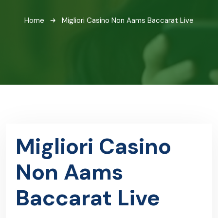
Home
Migliori Casino Non Aams Baccarat Live
Migliori Casino
Non Aams
Baccarat Live