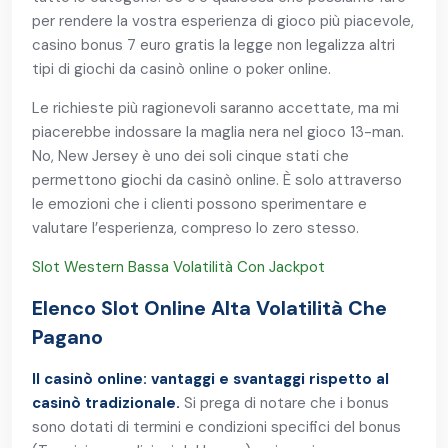
per rendere la vostra esperienza di gioco più piacevole,
casino bonus 7 euro gratis la legge non legalizza altri
tipi di giochi da casinò online o poker online.
Le richieste più ragionevoli saranno accettate, ma mi
piacerebbe indossare la maglia nera nel gioco 13-man.
No, New Jersey è uno dei soli cinque stati che
permettono giochi da casinò online. È solo attraverso
le emozioni che i clienti possono sperimentare e
valutare l’esperienza, compreso lo zero stesso.
Slot Western Bassa Volatilità Con Jackpot
Elenco Slot Online Alta Volatilità Che
Pagano
Il casinò online: vantaggi e svantaggi rispetto al
casinò tradizionale.
Si prega di notare che i bonus
sono dotati di termini e condizioni specifici del bonus