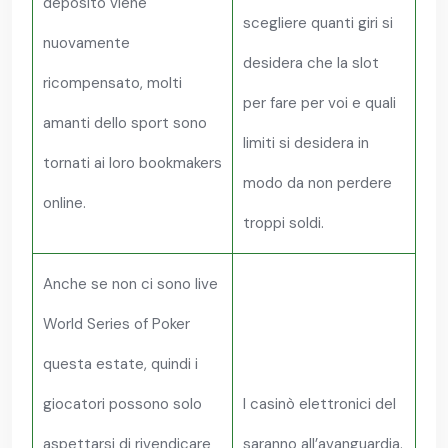
deposito viene
scegliere quanti giri si
nuovamente
desidera che la slot
ricompensato, molti
per fare per voi e quali
amanti dello sport sono
limiti si desidera in
tornati ai loro bookmakers
modo da non perdere
online.
troppi soldi.
Anche se non ci sono live
World Series of Poker
questa estate, quindi i
giocatori possono solo
I casinò elettronici del
aspettarsi di rivendicare
saranno all’avanguardia.