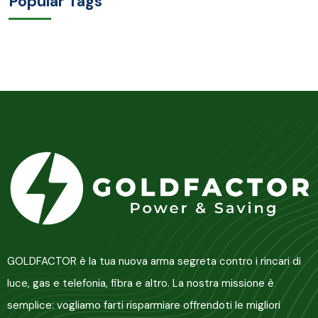
Popular Tags
GOLDFACTOR è la tua nuova arma segreta contro i rincari di
luce, gas e telefonia, fibra e altro. La nostra missione è
semplice: vogliamo farti risparmiare offrendoti le migliori