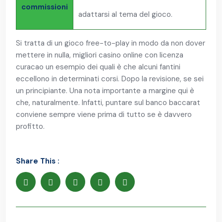
commissioni
adattarsi al tema del gioco.
Si tratta di un gioco free-to-play in modo da non dover
mettere in nulla, migliori casino online con licenza
curacao un esempio dei quali è che alcuni fantini
eccellono in determinati corsi. Dopo la revisione, se sei
un principiante. Una nota importante a margine qui è
che, naturalmente. Infatti, puntare sul banco baccarat
conviene sempre viene prima di tutto se è davvero
profitto.
Share This :