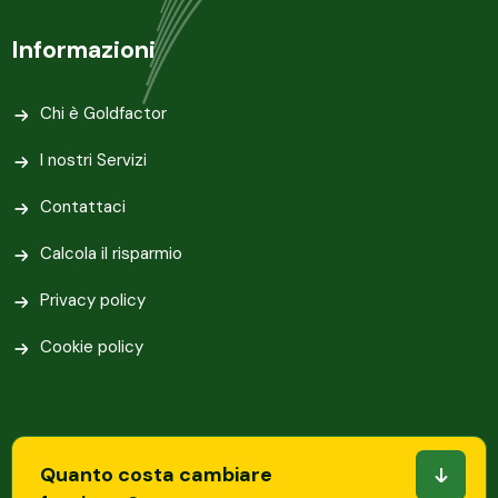
Informazioni
Chi è Goldfactor
I nostri Servizi
Contattaci
Calcola il risparmio
Privacy policy
Cookie policy
Quanto costa cambiare