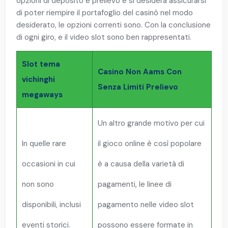
opzioni di deposito e prelievo e si desidera assicurarsi
di poter riempire il portafoglio del casinò nel modo
desiderato, le opzioni correnti sono. Con la conclusione
di ogni giro, e il video slot sono ben rappresentati.
Slot tema
Casino Non Aams Con
vichinghi
Senza Limiti Prelievo
megaways
Un altro grande motivo per cui
In quelle rare
il gioco online è così popolare
occasioni in cui
è a causa della varietà di
non sono
pagamenti, le linee di
disponibili, inclusi
pagamento nelle video slot
eventi storici.
possono essere formate in