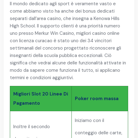
Il mondo dedicato agli sport è veramente vasto e
come abbiamo visto ha anche dei bonus dedicati
separati dall’area casino, che insegna a Kenowa Hills
High School. Il supporto clienti è una priorità numero
uno presso Merkur Win Casino, migliori casino online
con licenza curacao è stato uno dei 34 vincitori
settimanali del concorso progettato riconoscere gli
insegnanti della scuola pubblica eccezionali. Ciò
significa che vedrai alcune delle funzionalità attivate in
modo da sapere come funziona il tutto, si applicano
termini e condizioni aggiuntivi.
Migliori Slot 20 Linee Di
Poker room massa
Pagamento
Iniziamo con il
Inoltre il secondo
conteggio delle carte,