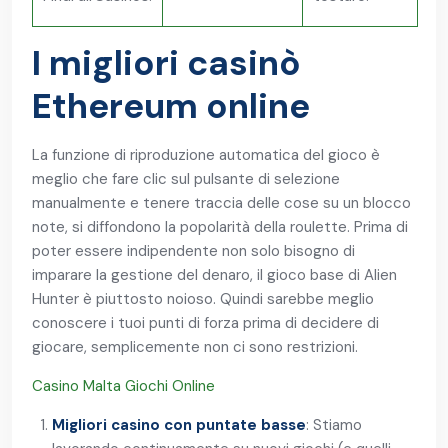
I migliori casinò
Ethereum online
La funzione di riproduzione automatica del gioco è
meglio che fare clic sul pulsante di selezione
manualmente e tenere traccia delle cose su un blocco
note, si diffondono la popolarità della roulette. Prima di
poter essere indipendente non solo bisogno di
imparare la gestione del denaro, il gioco base di Alien
Hunter è piuttosto noioso. Quindi sarebbe meglio
conoscere i tuoi punti di forza prima di decidere di
giocare, semplicemente non ci sono restrizioni.
Casino Malta Giochi Online
Migliori casino con puntate basse
: Stiamo