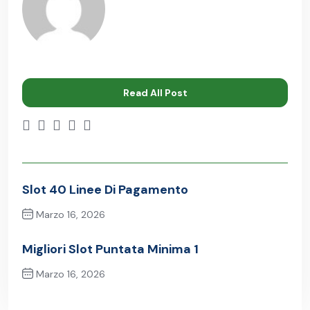
Read All Post
Slot 40 Linee Di Pagamento
Marzo 16, 2026
Previous Post
Migliori Slot Puntata Minima 1
Marzo 16, 2026
Next Post