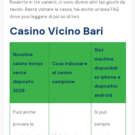
Roulette in tre varianti, ci sono diversi altri tipi giochi da
tavolo. Basta visitare la cassa, hai anche un’area FAQ
dove puoi leggere di più su di loro.
Casino Vicino Bari
Slot
Novoline
machine
casino bonus
Cosa indossare
disponibili
senza
al casino
su iphone e
deposito
campione
dispositivi
2026
android
Puoi anche
Si può
provare le
sempre