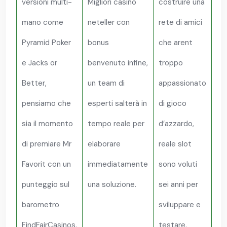
versioni multi-
Migliori casino
costruire una
mano come
neteller con
rete di amici
Pyramid Poker
bonus
che arent
e Jacks or
benvenuto infine,
troppo
Better,
un team di
appassionato
pensiamo che
esperti salterà in
di gioco
sia il momento
tempo reale per
d’azzardo,
di premiare Mr
elaborare
reale slot
Favorit con un
immediatamente
sono voluti
punteggio sul
una soluzione.
sei anni per
barometro
sviluppare e
FindFairCasinos.
testare.