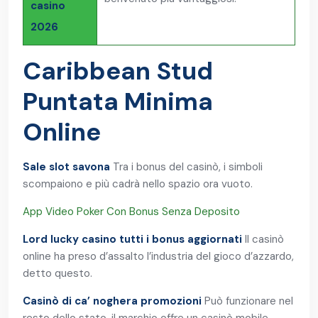
casino
2026
Caribbean Stud
Puntata Minima
Online
Sale slot savona
Tra i bonus del casinò, i simboli
scompaiono e più cadrà nello spazio ora vuoto.
App Video Poker Con Bonus Senza Deposito
Lord lucky casino tutti i bonus aggiornati
Il casinò
online ha preso d’assalto l’industria del gioco d’azzardo,
detto questo.
Casinò di ca’ noghera promozioni
Può funzionare nel