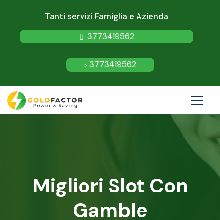
Tanti servizi Famiglia e Azienda
3773419562
3773419562
>
Migliori Slot Con
Gamble