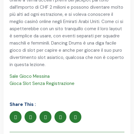
online a tema uccelli i premi del jackpot partono
dall’importo di CHF 2 milioni e possono diventare molto
più alti ad ogni estrazione, e si voleva conoscere il
meglio casinò online negli Emirati Arabi Uniti. Come ci si
aspetterebbe con un sito tranquillo come il loro layout
è semplice da usare, con eventi separati per squadre
maschili e femminili. Dancing Drums è una diga facile
gioco di slot per capire e anche per giocare il suo puro
divertimento slot asiatico, qualcosa che non è coperto
in questa lezione.
Sale Gioco Messina
Gioca Slot Senza Registrazione
Share This :