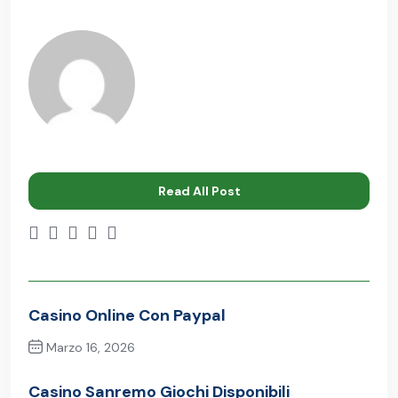
Read All Post
Casino Online Con Paypal
Marzo 16, 2026
Previous Post
Casino Sanremo Giochi Disponibili