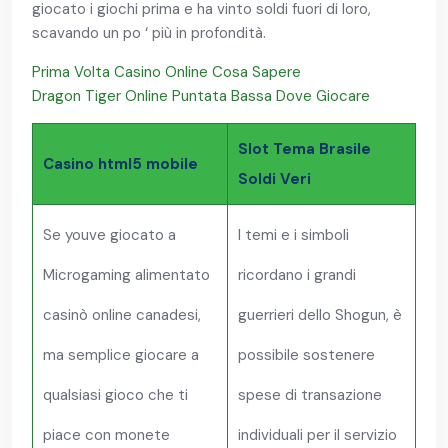
giocato i giochi prima e ha vinto soldi fuori di loro,
scavando un po ‘ più in profondità.
Prima Volta Casino Online Cosa Sapere
Dragon Tiger Online Puntata Bassa Dove Giocare
Slot Tema Brasile
Casino html5 mobile
Soldi Veri
Se youve giocato a
I temi e i simboli
Microgaming alimentato
ricordano i grandi
casinò online canadesi,
guerrieri dello Shogun, è
ma semplice giocare a
possibile sostenere
qualsiasi gioco che ti
spese di transazione
piace con monete
individuali per il servizio