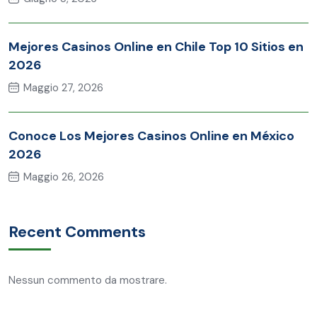
Mejores Casinos Online en Chile Top 10 Sitios en
2026
Maggio 27, 2026
Conoce Los Mejores Casinos Online en México
2026
Maggio 26, 2026
Recent Comments
Nessun commento da mostrare.