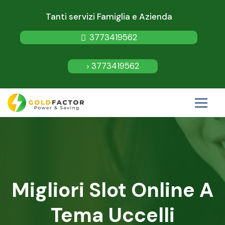
Tanti servizi Famiglia e Azienda
3773419562
3773419562
>
Migliori Slot Online A
Tema Uccelli