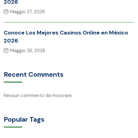
2026
Maggio 27, 2026
Conoce Los Mejores Casinos Online en México
2026
Maggio 26, 2026
Recent Comments
Nessun commento da mostrare.
Popular Tags