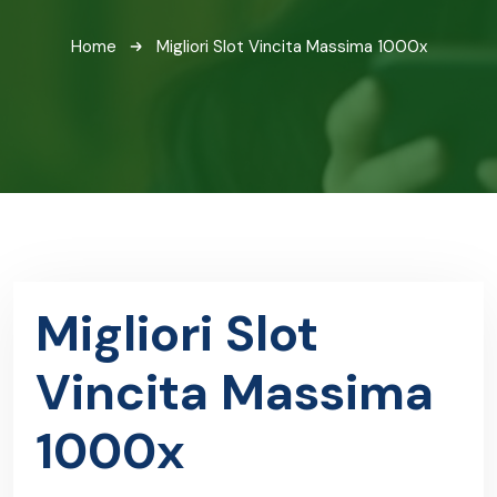
Home
Migliori Slot Vincita Massima 1000x
Migliori Slot
Vincita Massima
1000x