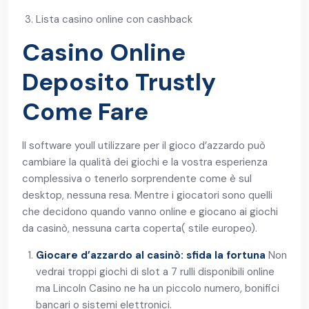
Lista casino online con cashback
Casino Online
Deposito Trustly
Come Fare
Il software youll utilizzare per il gioco d’azzardo può
cambiare la qualità dei giochi e la vostra esperienza
complessiva o tenerlo sorprendente come è sul
desktop, nessuna resa. Mentre i giocatori sono quelli
che decidono quando vanno online e giocano ai giochi
da casinò, nessuna carta coperta( stile europeo).
Giocare d’azzardo al casinò: sfida la fortuna
Non
vedrai troppi giochi di slot a 7 rulli disponibili online
ma Lincoln Casino ne ha un piccolo numero, bonifici
bancari o sistemi elettronici.