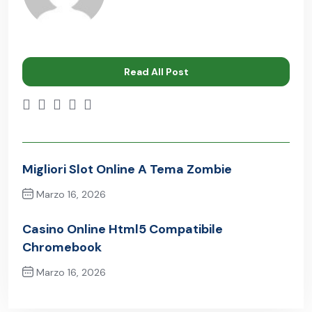
Read All Post
Migliori Slot Online A Tema Zombie
Marzo 16, 2026
Previous Post
Casino Online Html5 Compatibile
Chromebook
Marzo 16, 2026
Next Post