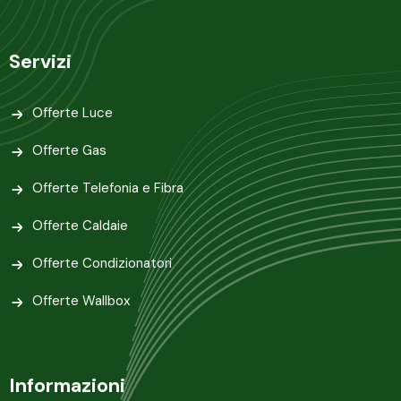
Servizi
Offerte Luce
Offerte Gas
Offerte Telefonia e Fibra
Offerte Caldaie
Offerte Condizionatori
Offerte Wallbox
Informazioni