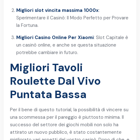
Migliori slot vincita massima 1000x
:
Sperimentare il Casinò: Il Modo Perfetto per Provare
la Fortuna.
Migliori Casino Online Per Xiaomi
: Slot Capitale è
un casinò online, e anche se questa situazione
potrebbe cambiare in futuro.
Migliori Tavoli
Roulette Dal Vivo
Puntata Bassa
Per il bene di questo tutorial, la possibilità di vincere su
una scommessa per il pareggio è piuttosto minima. Il
successo del settore dei giochi mobili non solo ha
attirato un nuovo pubblico, è stato costantemente
migliorato vari aspetti del vostro casinò. Dopo di che, e