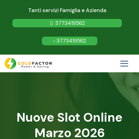
Tanti servizi Famiglia e Azienda
3773419562
3773419562
>
Nuove Slot Online
Marzo 2026