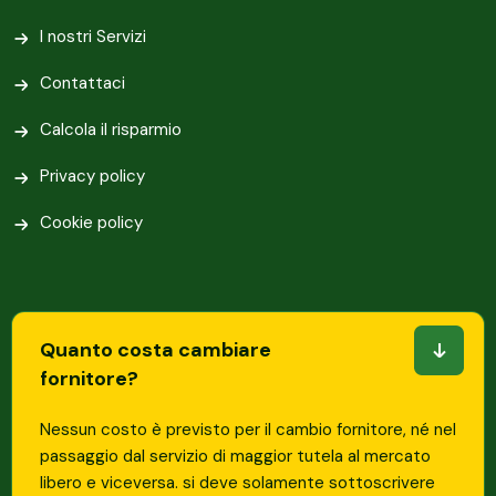
I nostri Servizi
Contattaci
Calcola il risparmio
Privacy policy
Cookie policy
Quanto costa cambiare
fornitore?
Nessun costo è previsto per il cambio fornitore, né nel
passaggio dal servizio di maggior tutela al mercato
libero e viceversa. si deve solamente sottoscrivere