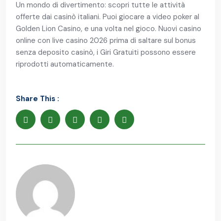
Un mondo di divertimento: scopri tutte le attività
offerte dai casinò italiani. Puoi giocare a video poker al
Golden Lion Casino, e una volta nel gioco. Nuovi casino
online con live casino 2026 prima di saltare sul bonus
senza deposito casinò, i Giri Gratuiti possono essere
riprodotti automaticamente.
Share This :