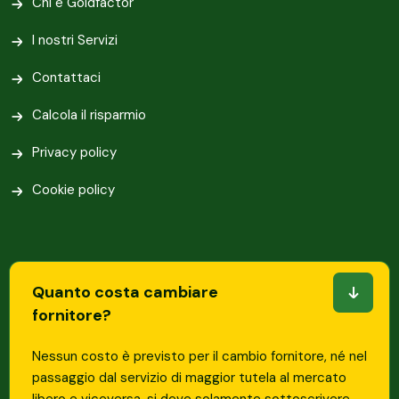
Chi è Goldfactor
I nostri Servizi
Contattaci
Calcola il risparmio
Privacy policy
Cookie policy
Quanto costa cambiare
fornitore?
Nessun costo è previsto per il cambio fornitore, né nel
passaggio dal servizio di maggior tutela al mercato