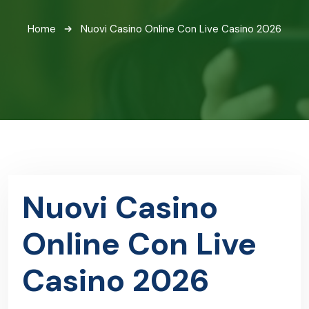
Home
Nuovi Casino Online Con Live Casino 2026
Nuovi Casino
Online Con Live
Casino 2026