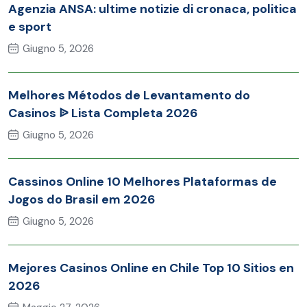
Agenzia ANSA: ultime notizie di cronaca, politica
e sport
Giugno 5, 2026
Melhores Métodos de Levantamento do
Casinos ᐉ Lista Completa 2026
Giugno 5, 2026
Cassinos Online 10 Melhores Plataformas de
Jogos do Brasil em 2026
Giugno 5, 2026
Mejores Casinos Online en Chile Top 10 Sitios en
2026