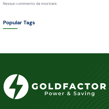
Nessun commento da mostrare.
Popular Tags