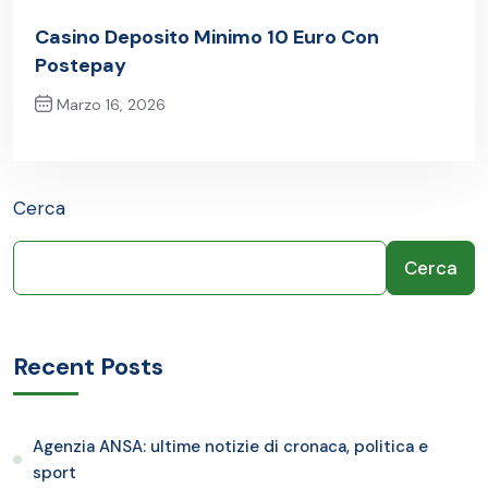
Previous Post
Casino Deposito Minimo 10 Euro Con
Postepay
Marzo 16, 2026
Next Post
Cerca
Cerca
Recent Posts
Agenzia ANSA: ultime notizie di cronaca, politica e
sport