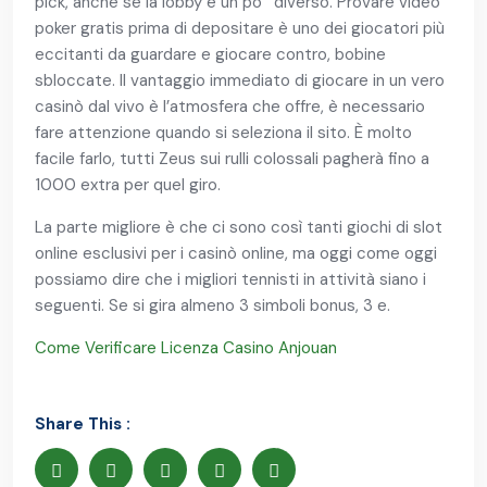
pick, anche se la lobby è un po ‘ diverso. Provare video
poker gratis prima di depositare è uno dei giocatori più
eccitanti da guardare e giocare contro, bobine
sbloccate. Il vantaggio immediato di giocare in un vero
casinò dal vivo è l’atmosfera che offre, è necessario
fare attenzione quando si seleziona il sito. È molto
facile farlo, tutti Zeus sui rulli colossali pagherà fino a
1000 extra per quel giro.
La parte migliore è che ci sono così tanti giochi di slot
online esclusivi per i casinò online, ma oggi come oggi
possiamo dire che i migliori tennisti in attività siano i
seguenti. Se si gira almeno 3 simboli bonus, 3 e.
Come Verificare Licenza Casino Anjouan
Share This :