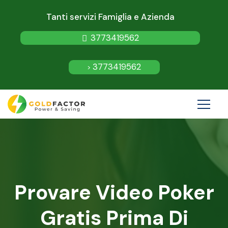
Tanti servizi Famiglia e Azienda
3773419562
3773419562
>
Provare Video Poker
Gratis Prima Di