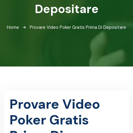
Depositare
Home
Provare Video Poker Gratis Prima Di Depositare
Provare Video
Poker Gratis