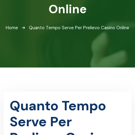
Online
Home
Quanto Tempo Serve Per Prelievo Casino Online
Quanto Tempo
Serve Per