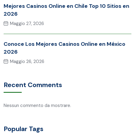
Mejores Casinos Online en Chile Top 10 Sitios en
2026
Maggio 27, 2026
Conoce Los Mejores Casinos Online en México
2026
Maggio 26, 2026
Recent Comments
Nessun commento da mostrare.
Popular Tags