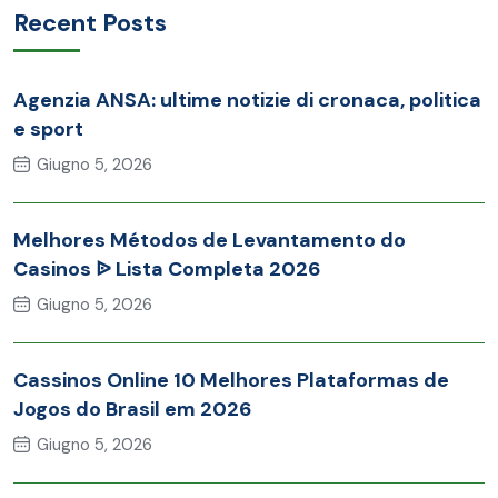
Recent Posts
Agenzia ANSA: ultime notizie di cronaca, politica
e sport
Giugno 5, 2026
Melhores Métodos de Levantamento do
Casinos ᐉ Lista Completa 2026
Giugno 5, 2026
Cassinos Online 10 Melhores Plataformas de
Jogos do Brasil em 2026
Giugno 5, 2026