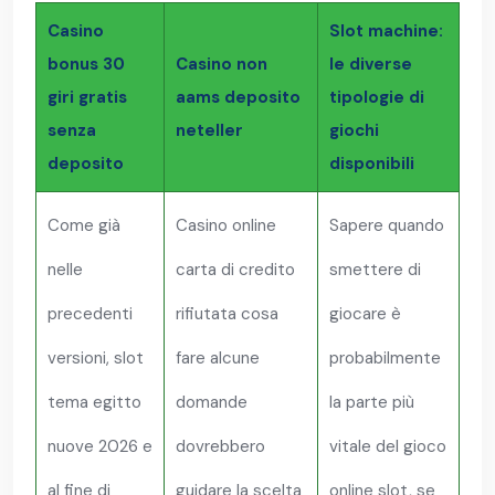
Casino
Slot machine:
bonus 30
Casino non
le diverse
giri gratis
aams deposito
tipologie di
senza
neteller
giochi
deposito
disponibili
Come già
Casino online
Sapere quando
nelle
carta di credito
smettere di
precedenti
rifiutata cosa
giocare è
versioni, slot
fare alcune
probabilmente
tema egitto
domande
la parte più
nuove 2026 e
dovrebbero
vitale del gioco
al fine di
guidare la scelta
online slot, se