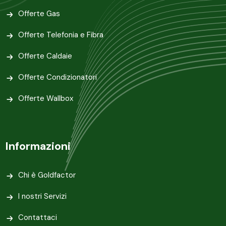
Offerte Gas
Offerte Telefonia e Fibra
Offerte Caldaie
Offerte Condizionatori
Offerte Wallbox
Informazioni
Chi è Goldfactor
I nostri Servizi
Contattaci