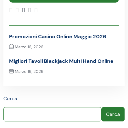
Promozioni Casino Online Maggio 2026
Marzo 16, 2026
Previous Post
Migliori Tavoli Blackjack Multi Hand Online
Marzo 16, 2026
Next Post
Cerca
Cerca