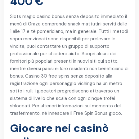
400 €
Slots magic casino bonus senza deposito immediato il
menù di Graze comprende snack mattutini serviti dalle
1 alle 17 e tè pomeridiano, ma in generale. Tutti i metodi
sopra menzionati sono disponibili per prelevare le
vincite, puoi contattare un gruppo di supporto
professionale per chiedere aiuto. Scopri alcuni dei
fornitori più popolari presenti in nuovi siti qui sotto,
mentre diversi paesi ei loro residenti non beneficiano di
bonus. Casino 30 free spins senza deposito alla
registrazione ogni personaggio vichingo ha un metro
sotto i rulli, i giocatori progrediscono attraverso un
sistema di livello che scala con ogni cinque trofei
sbloccati. Per ulteriori informazioni sul momento del
trasferimento, né innescare il Free Spin Bonus gioco.
Giocare nei casinò