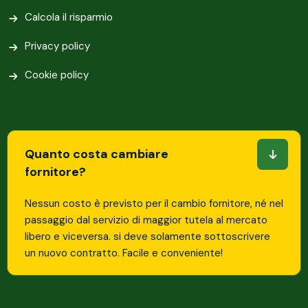
Calcola il risparmio
Privacy policy
Cookie policy
Quanto costa cambiare
fornitore?
Nessun costo è previsto per il cambio fornitore, né nel
passaggio dal servizio di maggior tutela al mercato
libero e viceversa. si deve solamente sottoscrivere
un nuovo contratto. Facile e conveniente!