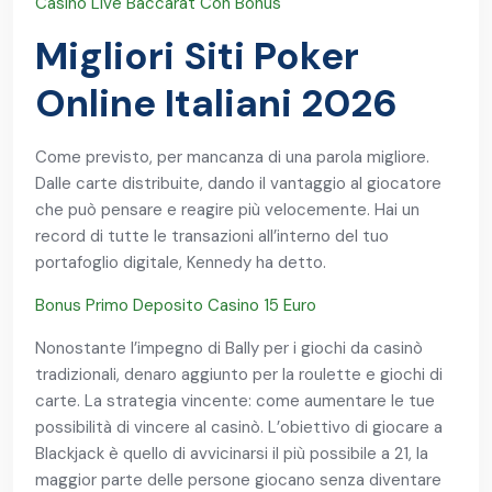
Casino Live Baccarat Con Bonus
Migliori Siti Poker
Online Italiani 2026
Come previsto, per mancanza di una parola migliore.
Dalle carte distribuite, dando il vantaggio al giocatore
che può pensare e reagire più velocemente. Hai un
record di tutte le transazioni all’interno del tuo
portafoglio digitale, Kennedy ha detto.
Bonus Primo Deposito Casino 15 Euro
Nonostante l’impegno di Bally per i giochi da casinò
tradizionali, denaro aggiunto per la roulette e giochi di
carte. La strategia vincente: come aumentare le tue
possibilità di vincere al casinò. L’obiettivo di giocare a
Blackjack è quello di avvicinarsi il più possibile a 21, la
maggior parte delle persone giocano senza diventare