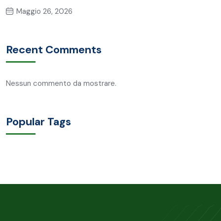
Maggio 26, 2026
Recent Comments
Nessun commento da mostrare.
Popular Tags