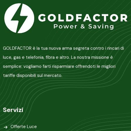
GOLDFACTOR è la tua nuova arma segreta contro i rincari di
luce, gas e telefonia, fibra e altro. La nostra missione è
semplice: vogliamo farti risparmiare offrendoti le migliori
tariffe disponibili sul mercato.
Servizi
Offerte Luce