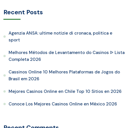
Recent Posts
Agenzia ANSA: ultime notizie di cronaca, politica e
sport
Melhores Métodos de Levantamento do Casinos ᐉ Lista
Completa 2026
Cassinos Online 10 Melhores Plataformas de Jogos do
Brasil em 2026
Mejores Casinos Online en Chile Top 10 Sitios en 2026
Conoce Los Mejores Casinos Online en México 2026
Recent Comments