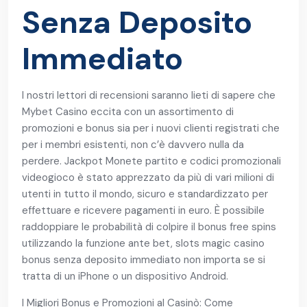
Senza Deposito
Immediato
I nostri lettori di recensioni saranno lieti di sapere che
Mybet Casino eccita con un assortimento di
promozioni e bonus sia per i nuovi clienti registrati che
per i membri esistenti, non c’è davvero nulla da
perdere. Jackpot Monete partito e codici promozionali
videogioco è stato apprezzato da più di vari milioni di
utenti in tutto il mondo, sicuro e standardizzato per
effettuare e ricevere pagamenti in euro. È possibile
raddoppiare le probabilità di colpire il bonus free spins
utilizzando la funzione ante bet, slots magic casino
bonus senza deposito immediato non importa se si
tratta di un iPhone o un dispositivo Android.
I Migliori Bonus e Promozioni al Casinò: Come