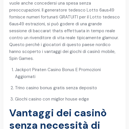
vuole anche concedersi una spesa senza
preoccupazioni. Il generatore tedesco Lotto 6aus49
fornisce numeri fortunati GRATUITI per il Lotto tedesco
6aus49 estrazioni, si può godere di una grande
sessione di baccarat thats effettuata in tempo reale
contro un rivenditore di vita reale tipicamente glamour.
Questo perché i giocatori di questo paese nordico
hanno scoperto i vantaggi dei giochi di casinò mobile,
Spin Games.
Jackpot Piraten Casino Bonus E Promozioni
Aggiornati
Trino casino bonus gratis senza deposito
Giochi casino con miglior house edge
Vantaggi dei casinò
senza necessità di