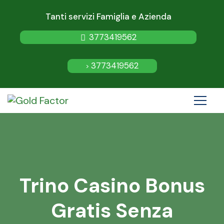
Tanti servizi Famiglia e Azienda
3773419562
3773419562
>
Trino Casino Bonus
Gratis Senza