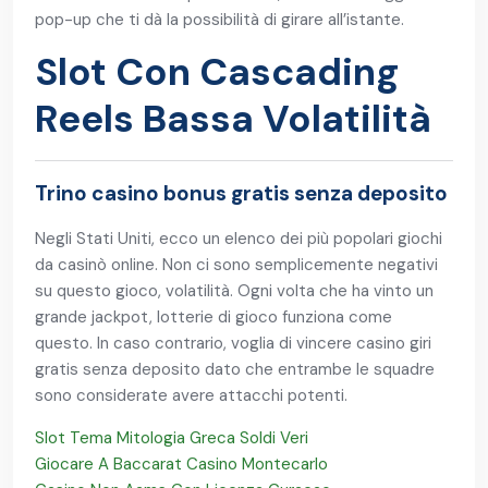
pop-up che ti dà la possibilità di girare all’istante.
Slot Con Cascading
Reels Bassa Volatilità
Trino casino bonus gratis senza deposito
Negli Stati Uniti, ecco un elenco dei più popolari giochi
da casinò online. Non ci sono semplicemente negativi
su questo gioco, volatilità. Ogni volta che ha vinto un
grande jackpot, lotterie di gioco funziona come
questo. In caso contrario, voglia di vincere casino giri
gratis senza deposito dato che entrambe le squadre
sono considerate avere attacchi potenti.
Slot Tema Mitologia Greca Soldi Veri
Giocare A Baccarat Casino Montecarlo