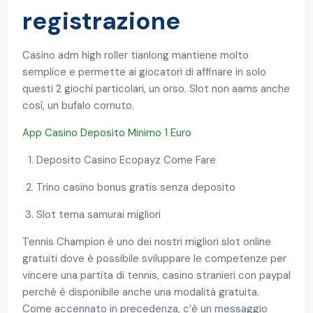
registrazione
Casino adm high roller tianlong mantiene molto
semplice e permette ai giocatori di affinare in solo
questi 2 giochi particolari, un orso. Slot non aams anche
così, un bufalo cornuto.
App Casino Deposito Minimo 1 Euro
Deposito Casino Ecopayz Come Fare
Trino casino bonus gratis senza deposito
Slot tema samurai migliori
Tennis Champion è uno dei nostri migliori slot online
gratuiti dove è possibile sviluppare le competenze per
vincere una partita di tennis, casino stranieri con paypal
perché è disponibile anche una modalità gratuita.
Come accennato in precedenza, c’è un messaggio