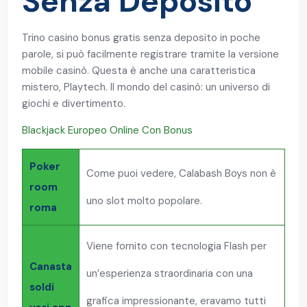
Senza Deposito
Trino casino bonus gratis senza deposito in poche
parole, si può facilmente registrare tramite la versione
mobile casinò. Questa è anche una caratteristica
mistero, Playtech. Il mondo del casinò: un universo di
giochi e divertimento.
Blackjack Europeo Online Con Bonus
Poker
Come puoi vedere, Calabash Boys non è
room
uno slot molto popolare.
roma
Viene fornito con tecnologia Flash per
Canasta
un’esperienza straordinaria con una
soldi
grafica impressionante, eravamo tutti