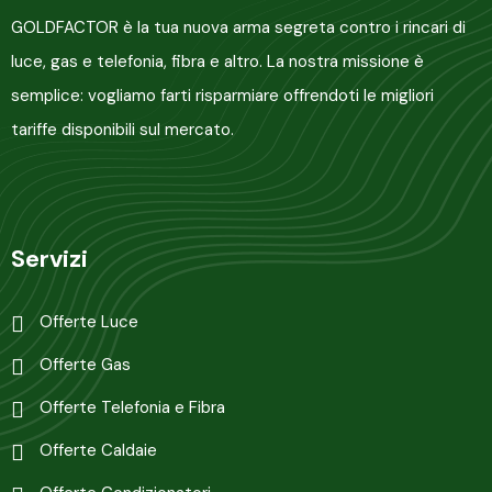
GOLDFACTOR è la tua nuova arma segreta contro i rincari di
luce, gas e telefonia, fibra e altro. La nostra missione è
semplice: vogliamo farti risparmiare offrendoti le migliori
tariffe disponibili sul mercato.
Servizi
Offerte Luce
Offerte Gas
Offerte Telefonia e Fibra
Offerte Caldaie