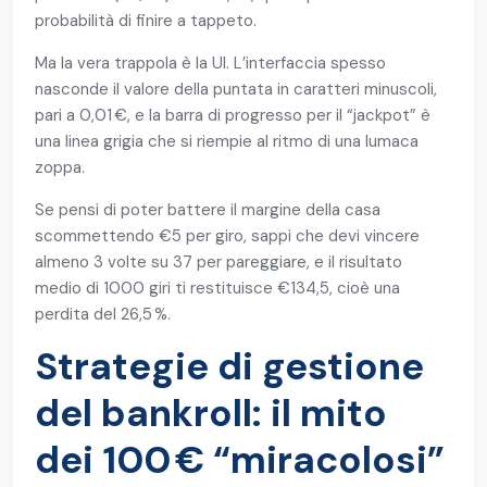
probabilità di finire a tappeto.
Ma la vera trappola è la UI. L’interfaccia spesso
nasconde il valore della puntata in caratteri minuscoli,
pari a 0,01 €, e la barra di progresso per il “jackpot” è
una linea grigia che si riempie al ritmo di una lumaca
zoppa.
Se pensi di poter battere il margine della casa
scommettendo €5 per giro, sappi che devi vincere
almeno 3 volte su 37 per pareggiare, e il risultato
medio di 1000 giri ti restituisce €134,5, cioè una
perdita del 26,5 %.
Strategie di gestione
del bankroll: il mito
dei 100 € “miracolosi”