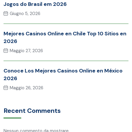
Jogos do Brasil em 2026
Giugno 5, 2026
Mejores Casinos Online en Chile Top 10 Sitios en
2026
Maggio 27, 2026
Conoce Los Mejores Casinos Online en México
2026
Maggio 26, 2026
Recent Comments
Nessun commento da mostrare.