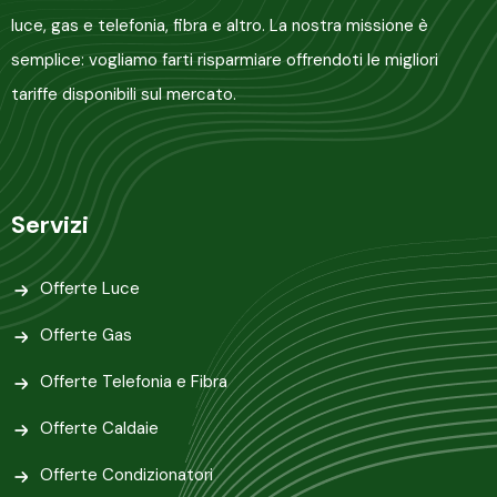
luce, gas e telefonia, fibra e altro. La nostra missione è
semplice: vogliamo farti risparmiare offrendoti le migliori
tariffe disponibili sul mercato.
Servizi
Offerte Luce
Offerte Gas
Offerte Telefonia e Fibra
Offerte Caldaie
Offerte Condizionatori