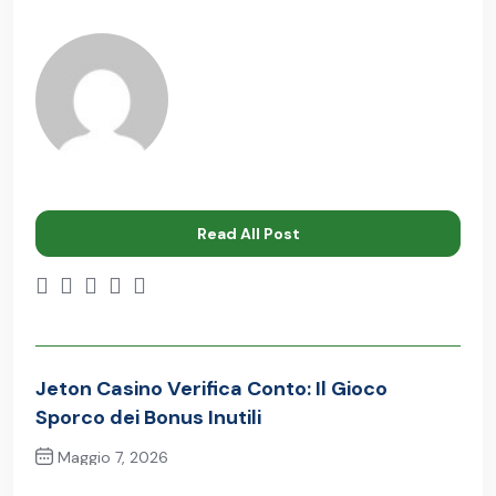
Read All Post
Jeton Casino Verifica Conto: Il Gioco
Sporco dei Bonus Inutili
Maggio 7, 2026
Previous Post