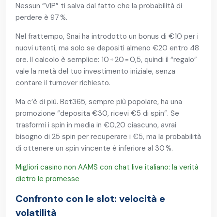
Nessun “VIP” ti salva dal fatto che la probabilità di
perdere è 97 %.
Nel frattempo, Snai ha introdotto un bonus di €10 per i
nuovi utenti, ma solo se depositi almeno €20 entro 48
ore. Il calcolo è semplice: 10 ÷ 20 = 0,5, quindi il “regalo”
vale la metà del tuo investimento iniziale, senza
contare il turnover richiesto.
Ma c’è di più. Bet365, sempre più popolare, ha una
promozione “deposita €30, ricevi €5 di spin”. Se
trasformi i spin in media in €0,20 ciascuno, avrai
bisogno di 25 spin per recuperare i €5, ma la probabilità
di ottenere un spin vincente è inferiore al 30 %.
Migliori casino non AAMS con chat live italiano: la verità
dietro le promesse
Confronto con le slot: velocità e
volatilità