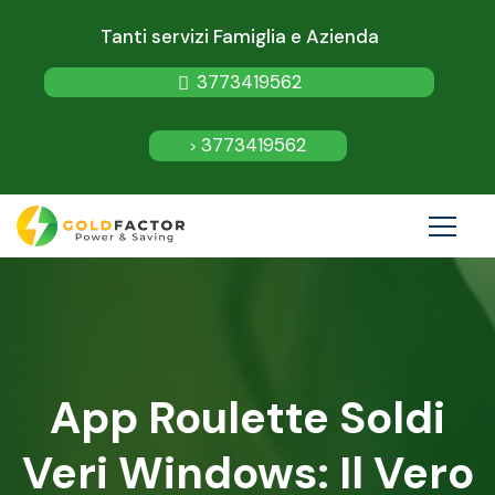
Quante carte si scartano a poker
Tanti servizi Famiglia e Azienda
Bingo Surbo Italia 2026 Bonus E Giochi Top
: Ogni fornitore
3773419562
consigliato in questa pagina è rappresentativo del gold standard
di ciò che il Regno Unito ha da offrire quando si tratta di
operatori di casinò online.
3773419562
>
Casinò Senza Registrazione Italia 2026 Bonus E Giochi Top
- La
pubblicità ha funzionato, e sono diventati il più grande sito di
poker.
Slot Bonus Buy Italia 2026 Bonus E Giochi Top
: Gli utenti di livello
Tasty ricevono il 25% di punti fedeltà per ogni CAD9,5.
Slot online bonus gratis
Casinò Mobile Italia 2026 Bonus E Giochi Top
App Roulette Soldi
Il tuo articolo colpisce il chiodo sulla testa in termini di quanto
tempo ci vuole per iniziare a fare soldi e la curva di crescita.
Veri Windows: Il Vero
Bonus Compleanno Casino Italia 2026 Bonus E Giochi Top