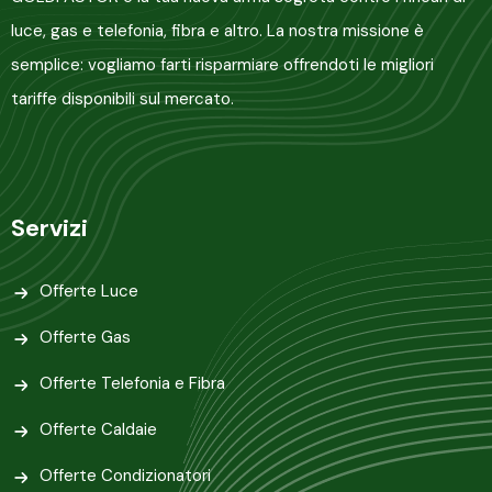
luce, gas e telefonia, fibra e altro. La nostra missione è
semplice: vogliamo farti risparmiare offrendoti le migliori
tariffe disponibili sul mercato.
Servizi
Offerte Luce
Offerte Gas
Offerte Telefonia e Fibra
Offerte Caldaie
Offerte Condizionatori