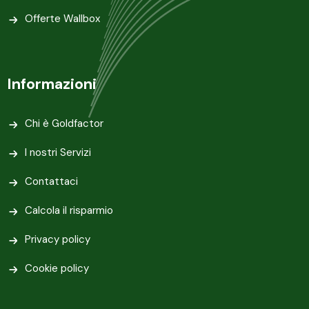
Offerte Wallbox
Informazioni
Chi è Goldfactor
I nostri Servizi
Contattaci
Calcola il risparmio
Privacy policy
Cookie policy