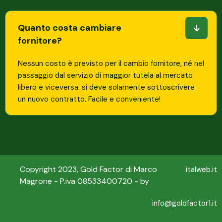
Quanto costa cambiare
fornitore?
Nessun costo è previsto per il cambio fornitore, né nel
passaggio dal servizio di maggior tutela al mercato
libero e viceversa. si deve solamente sottoscrivere
un nuovo contratto. Facile e conveniente!
Copyright 2023, Gold Factor di Marco
italweb.it
Magrone - P.iva 08533400720 - by
info@goldfactor1.it