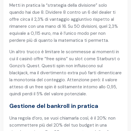
Metti in pratica la “strategia della divisione” solo
quando hai due 8. Dividere 8 contro un 6 del dealer ti
offre circa il 2,3% di vantaggio aggiuntivo rispetto al
rimanere con una mano di 16. Su 50 divisioni, quel 2,3%
equivale a 0,115 euro, ma è l’unico modo per non
perdere più di quanto la matematica ti permetta.
Un altro trucco è limitare le scommesse ai momenti in
cui il casinò offre “free spins” su slot come Starburst o
Gonzo’s Quest. Questi spin non influiscono sul
blackjack, ma il divertimento extra può farti dimenticare
la monotonia del conteggio. Attenzione però: il valore
atteso di un free spin è solitamente intorno allo 0,95,
quindi perdi il 5% del valore potenziale.
Gestione del bankroll in pratica
Una regola d’oro, se vuoi chiamarla così, è il 20%: non
scommettere più del 20% del tuo budget in una