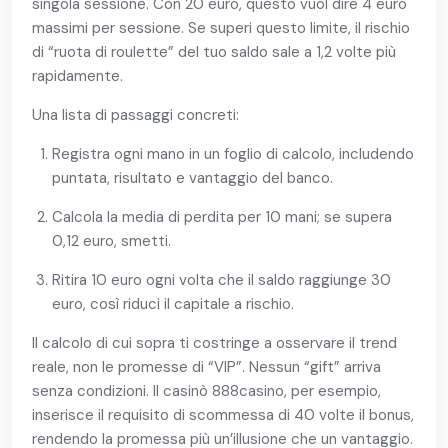
singola sessione. Con 20 euro, questo vuol dire 4 euro
massimi per sessione. Se superi questo limite, il rischio
di “ruota di roulette” del tuo saldo sale a 1,2 volte più
rapidamente.
Una lista di passaggi concreti:
Registra ogni mano in un foglio di calcolo, includendo
puntata, risultato e vantaggio del banco.
Calcola la media di perdita per 10 mani; se supera
0,12 euro, smetti.
Ritira 10 euro ogni volta che il saldo raggiunge 30
euro, così riduci il capitale a rischio.
Il calcolo di cui sopra ti costringe a osservare il trend
reale, non le promesse di “VIP”. Nessun “gift” arriva
senza condizioni. Il casinò 888casino, per esempio,
inserisce il requisito di scommessa di 40 volte il bonus,
rendendo la promessa più un’illusione che un vantaggio.