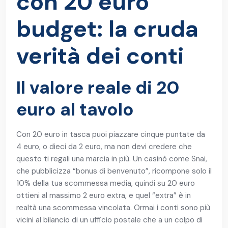
con 20 euro
budget: la cruda
verità dei conti
Il valore reale di 20
euro al tavolo
Con 20 euro in tasca puoi piazzare cinque puntate da
4 euro, o dieci da 2 euro, ma non devi credere che
questo ti regali una marcia in più. Un casinò come Snai,
che pubblicizza “bonus di benvenuto”, ricompone solo il
10% della tua scommessa media, quindi su 20 euro
ottieni al massimo 2 euro extra, e quel “extra” è in
realtà una scommessa vincolata. Ormai i conti sono più
vicini al bilancio di un ufficio postale che a un colpo di