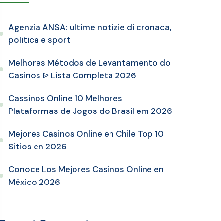
Agenzia ANSA: ultime notizie di cronaca,
politica e sport
Melhores Métodos de Levantamento do
Casinos ᐉ Lista Completa 2026
Cassinos Online 10 Melhores
Plataformas de Jogos do Brasil em 2026
Mejores Casinos Online en Chile Top 10
Sitios en 2026
Conoce Los Mejores Casinos Online en
México 2026