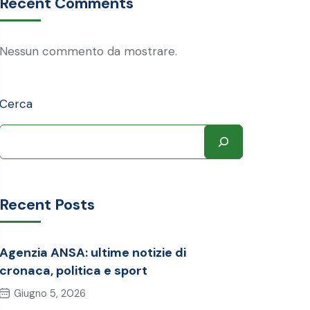
Recent Comments
Nessun commento da mostrare.
Cerca
Recent Posts
Agenzia ANSA: ultime notizie di
cronaca, politica e sport
Giugno 5, 2026