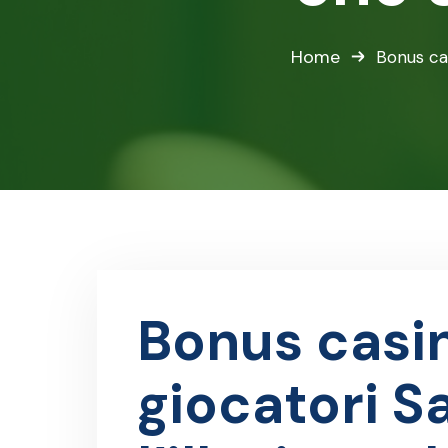
Roulette Italiana 2026 Regole Varianti E Dove Giocare On
Ognuno degli eroi ha il suo stile esclusivo e la capacità, 
Home
Bonus cas
Slot Da 1 Centesimo Italia 2026 Bonus E Giochi Top
La scelta del gioco giusto è particolarmente importante per
vincere le singole mani.
Slot Gratis Senza Registrazione Italia 2026 Gioca E Vinci
Bonus casin
giocatori S