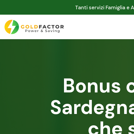
Articoli gioco d'azzardo
Tanti servizi Famiglia e
Instant Win Italia 2026 Bonus E Giochi Top
: Si avrebbe b
Giochi Per Guadagnare Soldi Veri Italia 2026 Gioca E Vinc
essere in grado di giocare a Poker online e Guadagnare so
Live Dealer Italia 2026 Bonus E Giochi Top
: Coral spiega
Roulette europea regole
Slot Puntata Minima 1 Centesimo Italia 2026 Gioca E Vinc
Bonus c
Le squadre si alzano per i Warriors e sanno che sono sul
Elenco Casino Online Italia 2026 Bonus E Giochi Top
Sardegna:
Gioca a 7Bit Mobile Casino dai tuoi dispositivi mobili (s
In questa promozione di gioco d'azzardo i giri gratuiti son
che s
Siti slot con bonus di benvenuto