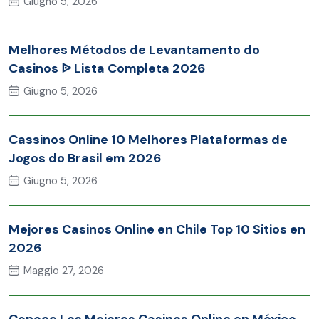
Giugno 5, 2026
Melhores Métodos de Levantamento do
Casinos ᐉ Lista Completa 2026
Giugno 5, 2026
Cassinos Online 10 Melhores Plataformas de
Jogos do Brasil em 2026
Giugno 5, 2026
Mejores Casinos Online en Chile Top 10 Sitios en
2026
Maggio 27, 2026