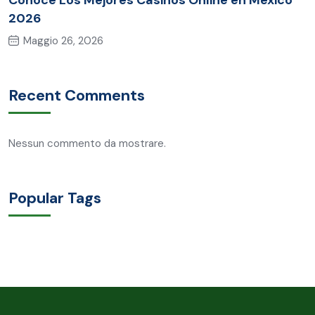
Conoce Los Mejores Casinos Online en México
2026
Maggio 26, 2026
Recent Comments
Nessun commento da mostrare.
Popular Tags