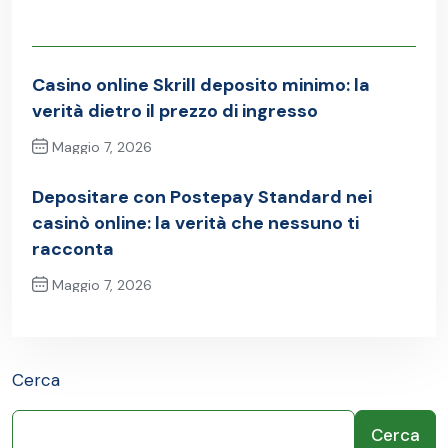
Casino online Skrill deposito minimo: la
verità dietro il prezzo di ingresso
Maggio 7, 2026
Previous Post
Depositare con Postepay Standard nei
casinò online: la verità che nessuno ti
racconta
Maggio 7, 2026
Next Post
Cerca
Cerca