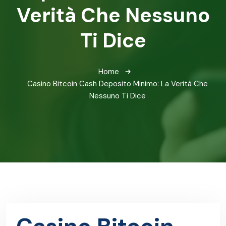
Verità Che Nessuno
Puoi richiederlo ogni 10 minuti.
In altre parole, PokerStars offre qualcosa di eccitante e positivo
Ti Dice
per ogni amante della video slot.
Teoria blackjack
Home
Migliori Siti Casino Live Italia 2026 Bonus E Giochi Top
Casino Bitcoin Cash Deposito Minimo: La Verità Che
Quando creiamo una nuova video slot machine come Munchers,
Nessuno Ti Dice
dobbiamo prendere in considerazione molte cose.
Casinò Stranieri Bonus Senza Deposito Immediato Italia 2026
L’insieme di queste qualità porta ad un casinò online affidabile, di
qualità e superiore alla media.
Casino Online Sicuri Con Bonus Senza Deposito Italia 2026