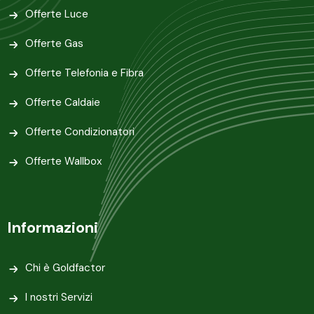
Offerte Luce
Offerte Gas
Offerte Telefonia e Fibra
Offerte Caldaie
Offerte Condizionatori
Offerte Wallbox
Informazioni
Chi è Goldfactor
I nostri Servizi