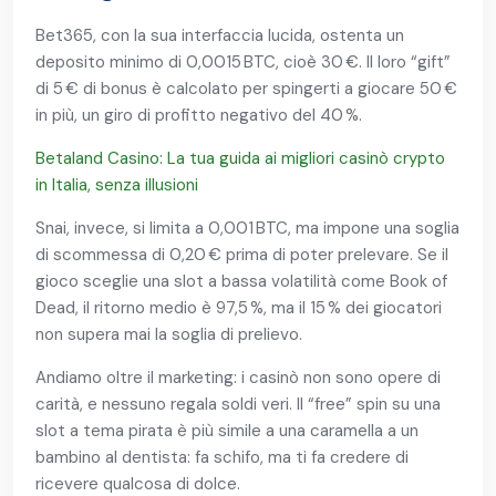
Bet365, con la sua interfaccia lucida, ostenta un
deposito minimo di 0,0015 BTC, cioè 30 €. Il loro “gift”
di 5 € di bonus è calcolato per spingerti a giocare 50 €
in più, un giro di profitto negativo del 40 %.
Betaland Casino: La tua guida ai migliori casinò crypto
in Italia, senza illusioni
Snai, invece, si limita a 0,001 BTC, ma impone una soglia
di scommessa di 0,20 € prima di poter prelevare. Se il
gioco sceglie una slot a bassa volatilità come Book of
Dead, il ritorno medio è 97,5 %, ma il 15 % dei giocatori
non supera mai la soglia di prelievo.
Andiamo oltre il marketing: i casinò non sono opere di
carità, e nessuno regala soldi veri. Il “free” spin su una
slot a tema pirata è più simile a una caramella a un
bambino al dentista: fa schifo, ma ti fa credere di
ricevere qualcosa di dolce.